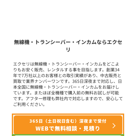
販売
/
レンタル
/
リース
新品
/
中古
生産終了品を含む
無線機・トランシーバー・インカムならエクセ
リ
フリーワード入力(製品名等)
エクセリは無線機・トランシーバー・インカムをどこよ
りもお安く販売、レンタルする事を目指します。創業34
年で7万社以上のお客様との取引実績があり、中古販売と
選択条件をリセット
買取で業界ナンバーワンです。365日深夜まで対応し、日
本全国に無線機・トランシーバー・インカムをお届けし
ています。またほぼ全機種で購入前の無料お試しが可能
です。アフター修理も弊社内で対応しますので、安心して
ご利用ください。
365日（土日祝日含む）深夜まで受付
WEBで無料相談・見積り