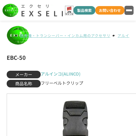
製品検索
お問い合わせ
無線機・トランシーバー・インカム用のアクセサリ
アルインコ(
EBC-50
アルインコ(ALINCO)
メーカー
フリーベルトクリップ
商品名称