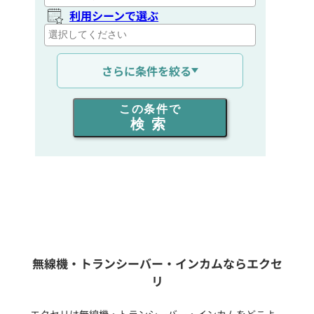
利用シーンで選ぶ
通信距離を選ぶ
さらに条件を絞る
出力を選ぶ
この条件で
検索
同時通話人数を選ぶ
販売
/
レンタル
/
リース
新品
/
中古
生産終了品を含む
無線機・トランシーバー・インカムならエクセ
リ
フリーワード入力(製品名等)
エクセリは無線機・トランシーバー・インカムをどこよ