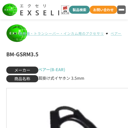
製品検索
お問い合わせ
無線機・トランシーバー・インカム用のアクセサリ
ベアー(B-
BM-GSRM3.5
ベアー(B-EAR)
メーカー
耳掛け式イヤホン 3.5mm
商品名称