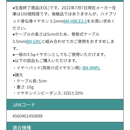
●生産終了商品(EOL)です。2022年7月7日現在メーカー在
庫は100個程度です。後継品ではありませんが、ハイブリ
ッド骨伝導イヤホン 3.5mm
BM-HBCE3.5
をお買い求めく
ださい。
●ケーブルの長さは5cmのため、巻取式ケーブル
3.5mm
BM-GRC
と組み合わせてのご使用をおすすめしま
す。
●一般の3.5φイヤホンとしてもご使用いただけます。
●以下の部品もご購入いただけます。
・イヤーパッド(耳掛け式イヤホン用):
BM-RMPL
●諸元
・ケーブル長: 5cm
・重さ: 10g
・イヤホンインピーダンス: 32Ω±20%
JANコード
4560401450898
適合機種