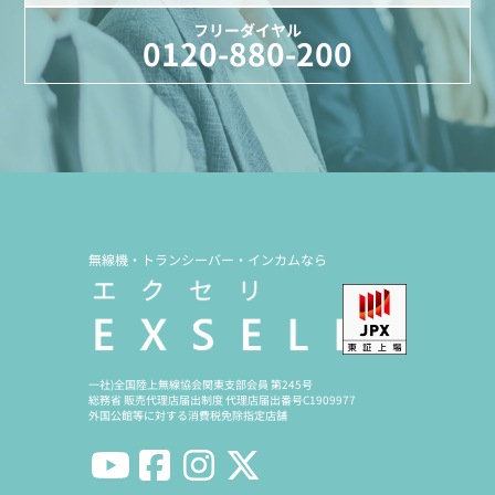
フリーダイヤル
0120-880-200
無線機・トランシーバー・インカムなら
一社)全国陸上無線協会関東支部会員 第245号
総務省 販売代理店届出制度 代理店届出番号C1909977
外国公館等に対する消費税免除指定店舗