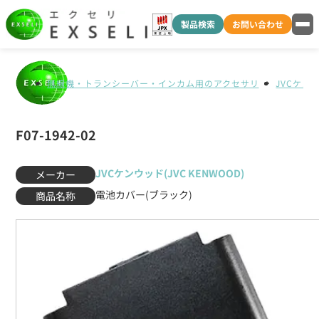
製品検索
お問い合わせ
無線機・トランシーバー・インカム用のアクセサリ
JVCケンウ
F07-1942-02
JVCケンウッド(JVC KENWOOD)
メーカー
電池カバー(ブラック)
商品名称