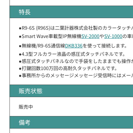
特長
●R9-6S (R96S)は二葉計器株式会社製のカラータ
●Smart Wave車載型IP無線機
SV-2000
や
SV-1000
の車
●無線機/R9-6S通信線
DKB336
を使って接続します。
●4.3型フルカラー液晶の感圧式タッチパネルです。
●感圧式タッチパネルなので手袋をしたままでも操作
●打鍵回数100万回の高耐久タッチパネルです。
●事務所からのメッセージメッセージ受信時にはメー
販売状態
販売中
備考