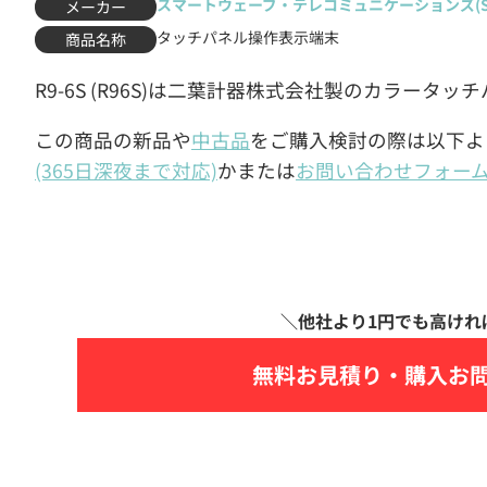
スマートウェーブ・テレコミュニケーションズ(Sma
メーカー
タッチパネル操作表示端末
商品名称
R9-6S (R96S)は二葉計器株式会社製のカラータ
この商品の新品や
中古品
をご購入検討の際は以下よ
(365日深夜まで対応)
かまたは
お問い合わせフォー
無料お見積り・
購入お