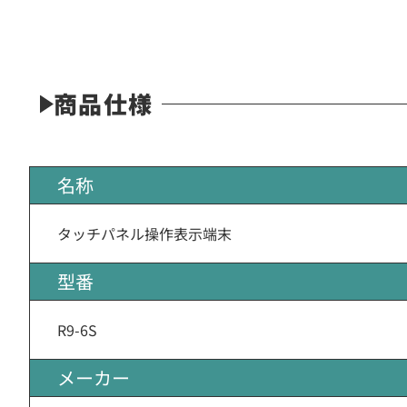
商品仕様
名称
タッチパネル操作表示端末
型番
R9-6S
メーカー