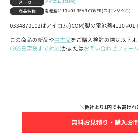
アイコム(ICOM)
メーカー
電池蓋4110 #01 REAR COVER(スポンジツキ)
商品名称
0334870102はアイコム(ICOM)製の電池蓋4110 #01
この商品の新品や
中古品
をご購入検討の際は以下よ
(365日深夜まで対応)
かまたは
お問い合わせフォー
無料お見積り・
購入お