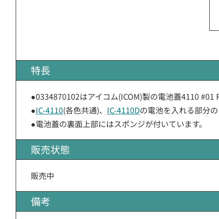
特長
●0334870102はアイコム(ICOM)製の電池蓋4110 #01
●
IC-4110
(各色共通)、
IC-4110D
の電池を入れる部分の
●電池蓋の裏面上部にはスポンジが付いています。
販売状態
販売中
備考