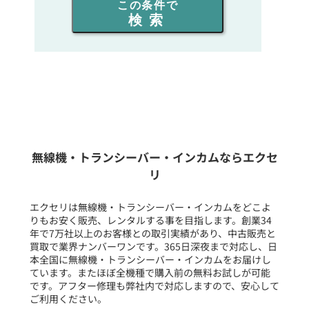
この条件で
検索
同時通話人数を選ぶ
販売
/
レンタル
/
リース
新品
/
中古
生産終了品を含む
無線機・トランシーバー・インカムならエクセ
リ
フリーワード入力(製品名等)
エクセリは無線機・トランシーバー・インカムをどこよ
りもお安く販売、レンタルする事を目指します。創業34
年で7万社以上のお客様との取引実績があり、中古販売と
選択条件をリセット
買取で業界ナンバーワンです。365日深夜まで対応し、日
本全国に無線機・トランシーバー・インカムをお届けし
ています。またほぼ全機種で購入前の無料お試しが可能
です。アフター修理も弊社内で対応しますので、安心して
ご利用ください。