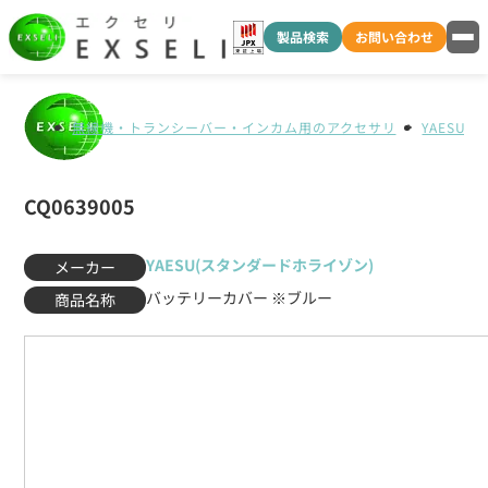
製品検索
お問い合わせ
無線機・トランシーバー・インカム用のアクセサリ
YAESU
CQ0639005
YAESU(スタンダードホライゾン)
メーカー
バッテリーカバー ※ブルー
商品名称