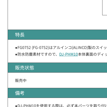
特長
●FG0752 (FG-0752)はアルインコ(ALINCO)製
●防水防塵素材ですので、
DJ-PHM10
本体裏面のディ
販売状態
販売中
備考
●DJ-PHM10を使用する際は、必ず本パーツを取