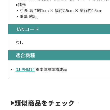
●諸元
・寸法: 高さ約1cm × 幅約2.5cm × 奥行約0.5cm
・重量: 約5g
JANコード
なし
適合機種
DJ-PHM10
※本体標準構成品
類似商品をチェック