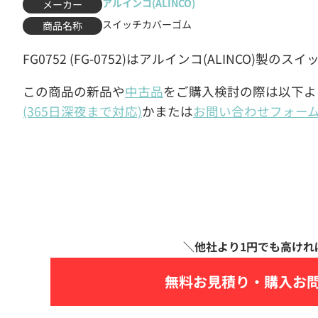
アルインコ(ALINCO)
メーカー
スイッチカバーゴム
商品名称
FG0752 (FG-0752)はアルインコ(ALINCO)製
この商品の新品や
中古品
をご購入検討の際は以下よ
(365日深夜まで対応)
かまたは
お問い合わせフォー
無料お見積り・
購入お