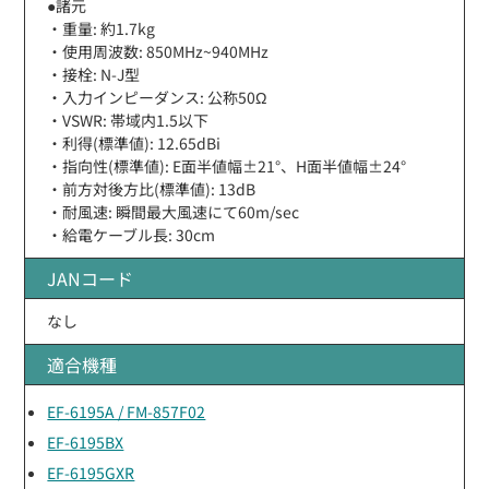
●諸元
・重量: 約1.7kg
・使用周波数: 850MHz~940MHz
・接栓: N-J型
・入力インピーダンス: 公称50Ω
・VSWR: 帯域内1.5以下
・利得(標準値): 12.65dBi
・指向性(標準値): E面半値幅±21°、H面半値幅±24°
・前方対後方比(標準値): 13dB
・耐風速: 瞬間最大風速にて60m/sec
・給電ケーブル長: 30cm
JANコード
なし
適合機種
EF-6195A / FM-857F02
EF-6195BX
EF-6195GXR