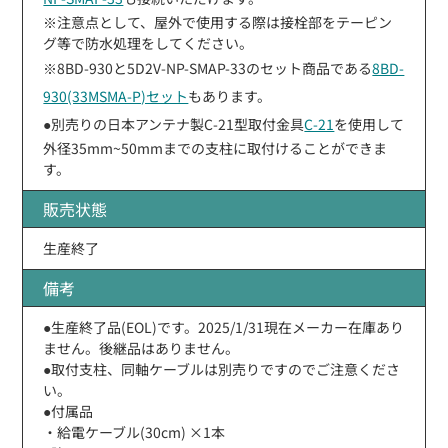
※注意点として、屋外で使用する際は接栓部をテーピン
グ等で防水処理をしてください。
※8BD-930と5D2V-NP-SMAP-33のセット商品である
8BD-
930(33MSMA-P)セット
もあります。
●別売りの日本アンテナ製C-21型取付金具
C-21
を使用して
外径35mm~50mmまでの支柱に取付けることができま
す。
販売状態
生産終了
備考
●生産終了品(EOL)です。2025/1/31現在メーカー在庫あり
ません。後継品はありません。
●取付支柱、同軸ケーブルは別売りですのでご注意くださ
い。
●付属品
・給電ケーブル(30cm) ×1本