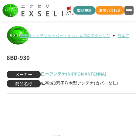
製品検索
お問い合わせ
無線機・トランシーバー・インカム用のアクセサリ
日本アンテナ
8BD-930
日本アンテナ(NIPPON ANTENNA)
メーカー
広帯域8素子八木型アンテナ(カバーなし)
商品名称