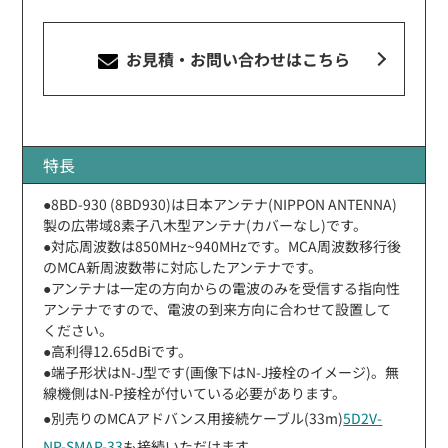
お見積・お問い合わせ
はこちら
特長
●8BD-930 (8BD930)は日本アンテナ(NIPPON ANTENNA)
製の広帯域8素子八木型アンテナ(カバーなし)です。
●対応周波数は850MHz~940MHzです。MCA周波数移行後
のMCA新周波数帯に対応したアンテナです。
●アンテナは一定の方向からの電波のみを受信する指向性
アンテナですので、電波の到来方向に合わせて設置して
ください。
●高利得12.65dBiです。
●端子形状はN-J型です(画像下はN-J接栓のイメージ)。無
線機側はN-P接栓が付いている必要があります。
●別売りのMCAアドバンス用接続ケーブル(33m)
5D2V-
NP-SMAP-33
も接続いただけます。