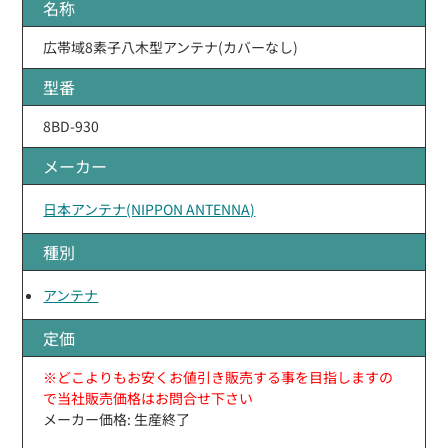
名称
広帯域8素子八木型アンテナ(カバーなし)
型番
8BD-930
メーカー
日本アンテナ(NIPPON ANTENNA)
種別
アンテナ
定価
※どこよりもお安くお値引き販売する事を目指しますの
で当社販売価格はお問合せ下さい
メーカー価格: 生産終了