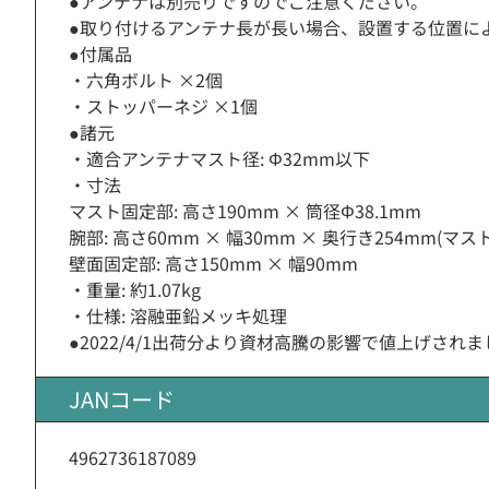
●アンテナは別売りですのでご注意ください。
●取り付けるアンテナ長が長い場合、設置する位置に
●付属品
・六角ボルト ×2個
・ストッパーネジ ×1個
●諸元
・適合アンテナマスト径: Φ32mm以下
・寸法
マスト固定部: 高さ190mm × 筒径Φ38.1mm
腕部: 高さ60mm × 幅30mm × 奥行き254mm(マ
壁面固定部: 高さ150mm × 幅90mm
・重量: 約1.07kg
・仕様: 溶融亜鉛メッキ処理
●2022/4/1出荷分より資材高騰の影響で値上げされ
JANコード
4962736187089