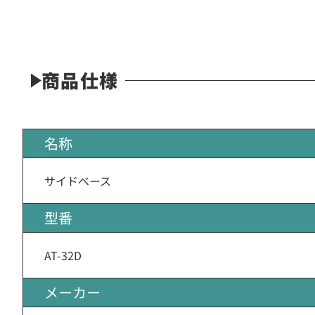
商品仕様
名称
サイドベース
型番
AT-32D
メーカー