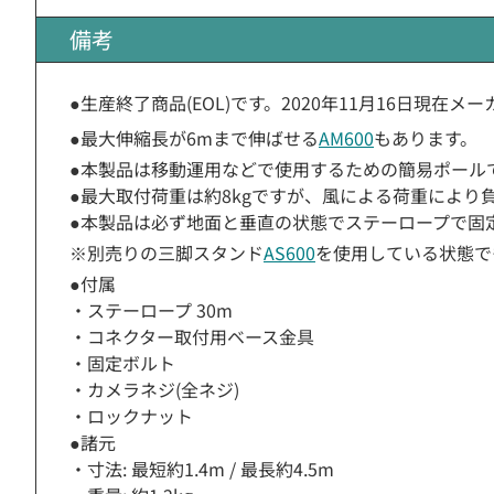
備考
●生産終了商品(EOL)です。2020年11月16日現在
●最大伸縮長が6mまで伸ばせる
AM600
もあります。
●本製品は移動運用などで使用するための簡易ポール
●最大取付荷重は約8kgですが、風による荷重によ
●本製品は必ず地面と垂直の状態でステーロープで固
※別売りの三脚スタンド
AS600
を使用している状態で
●付属
・ステーロープ 30m
・コネクター取付用ベース金具
・固定ボルト
・カメラネジ(全ネジ)
・ロックナット
●諸元
・寸法: 最短約1.4m / 最長約4.5m