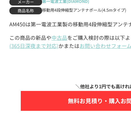
第一電波工業(DIAMOND)
メーカー
移動用4段伸縮型アンテナポール(4.5mタイプ)
商品名称
AM450は第一電波工業製の移動用4段伸縮型アンテ
この商品の新品や
中古品
をご購入検討の際は以下よ
(365日深夜まで対応)
かまたは
お問い合わせフォー
無料お見積り・
購入お