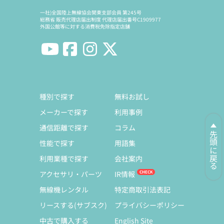
一社)全国陸上無線協会関東支部会員 第245号
総務省 販売代理店届出制度 代理店届出番号C1909977
外国公館等に対する消費税免除指定店舗
種別で探す
無料お試し
メーカーで探す
利用事例
通信距離で探す
コラム
先頭に戻る
性能で探す
用語集
利用業種で探す
会社案内
アクセサリ・パーツ
IR情報
無線機レンタル
特定商取引法表記
リースする(サブスク)
プライバシーポリシー
中古で購入する
English Site