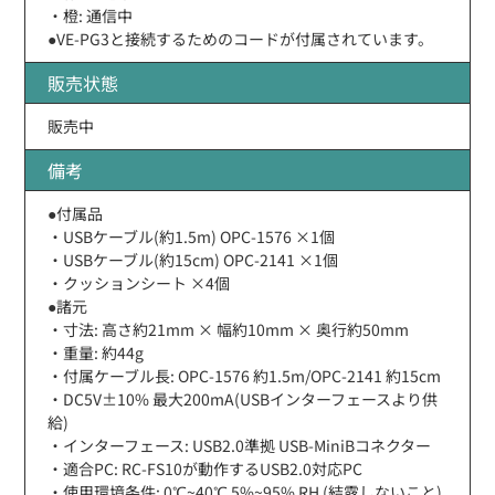
・橙: 通信中
●VE-PG3と接続するためのコードが付属されています。
販売状態
販売中
備考
●付属品
・USBケーブル(約1.5m) OPC-1576 ×1個
・USBケーブル(約15cm) OPC-2141 ×1個
・クッションシート ×4個
●諸元
・寸法: 高さ約21mm × 幅約10mm × 奥行約50mm
・重量: 約44g
・付属ケーブル長: OPC-1576 約1.5m/OPC-2141 約15cm
・DC5V±10% 最大200mA(USBインターフェースより供
給)
・インターフェース: USB2.0準拠 USB-MiniBコネクター
・適合PC: RC-FS10が動作するUSB2.0対応PC
・使用環境条件: 0℃~40℃ 5%~95% RH (結露しないこと)