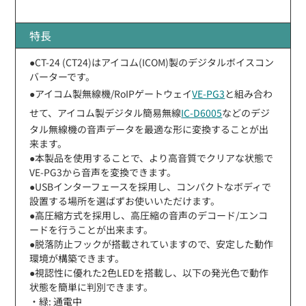
特長
●CT-24 (CT24)はアイコム(ICOM)製のデジタルボイスコン
バーターです。
●アイコム製無線機/RoIPゲートウェイ
VE-PG3
と組み合わ
せて、アイコム製デジタル簡易無線
IC-D6005
などのデジ
タル無線機の音声データを最適な形に変換することが出
来ます。
●本製品を使用することで、より高音質でクリアな状態で
VE-PG3から音声を変換できます。
●USBインターフェースを採用し、コンパクトなボディで
設置する場所を選ばずお使いいただけます。
●高圧縮方式を採用し、高圧縮の音声のデコード/エンコ
ードを行うことが出来ます。
●脱落防止フックが搭載されていますので、安定した動作
環境が構築できます。
●視認性に優れた2色LEDを搭載し、以下の発光色で動作
状態を簡単に判別できます。
・緑: 通電中