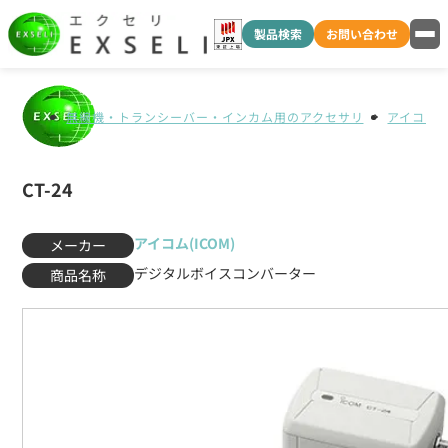
製品検索
お問い合わせ
無線機・トランシーバー・インカム用のアクセサリ
アイコム(I
CT-24
アイコム(ICOM)
メーカー
デジタルボイスコンバーター
商品名称