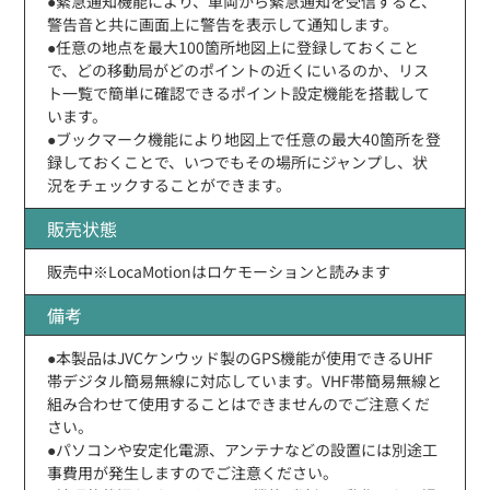
●緊急通知機能により、車両から緊急通知を受信すると、
警告音と共に画面上に警告を表示して通知します。
●任意の地点を最大100箇所地図上に登録しておくこと
で、どの移動局がどのポイントの近くにいるのか、リス
ト一覧で簡単に確認できるポイント設定機能を搭載して
います。
●ブックマーク機能により地図上で任意の最大40箇所を登
録しておくことで、いつでもその場所にジャンプし、状
況をチェックすることができます。
販売状態
販売中※LocaMotionはロケモーションと読みます
備考
●本製品はJVCケンウッド製のGPS機能が使用できるUHF
帯デジタル簡易無線に対応しています。VHF帯簡易無線と
組み合わせて使用することはできませんのでご注意くだ
さい。
●パソコンや安定化電源、アンテナなどの設置には別途工
事費用が発生しますのでご注意ください。