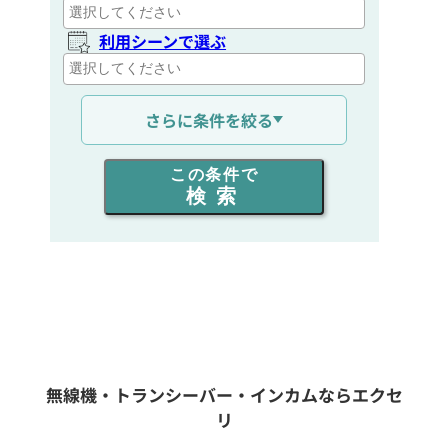
利用シーンで選ぶ
通信距離を選ぶ
さらに条件を絞る
出力を選ぶ
この条件で
検索
同時通話人数を選ぶ
販売
/
レンタル
/
リース
新品
/
中古
生産終了品を含む
無線機・トランシーバー・インカムならエクセ
リ
フリーワード入力(製品名等)