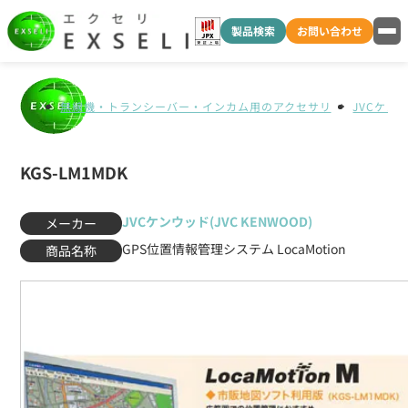
製品検索
お問い合わせ
無線機・トランシーバー・インカム用のアクセサリ
JVCケンウ
KGS-LM1MDK
JVCケンウッド(JVC KENWOOD)
メーカー
GPS位置情報管理システム LocaMotion
商品名称