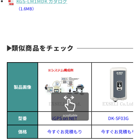
KGS-LM1MDK カタログ
（1.6MB）
類似商品をチェック
製品画像
scrollable
型番
iGPS on NET
DK-SF03G
価格
今すぐお見積もり
今すぐお見積もり