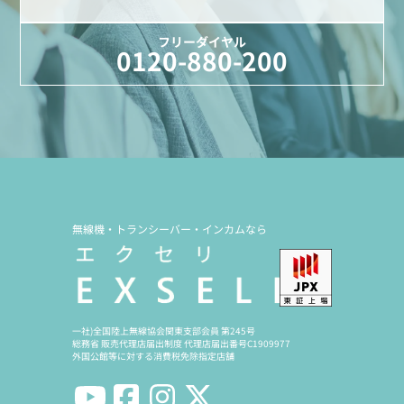
フリーダイヤル
0120-880-200
無線機・トランシーバー・インカムなら
一社)全国陸上無線協会関東支部会員 第245号
総務省 販売代理店届出制度 代理店届出番号C1909977
外国公館等に対する消費税免除指定店舗