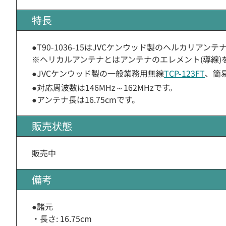
特長
●T90-1036-15はJVCケンウッド製のヘルカリアンテ
※ヘリカルアンテナとはアンテナのエレメント(導線
●JVCケンウッド製の一般業務用無線
TCP-123FT
、簡
●対応周波数は146MHz～162MHzです。
●アンテナ長は16.75cmです。
販売状態
販売中
備考
●諸元
・長さ: 16.75cm