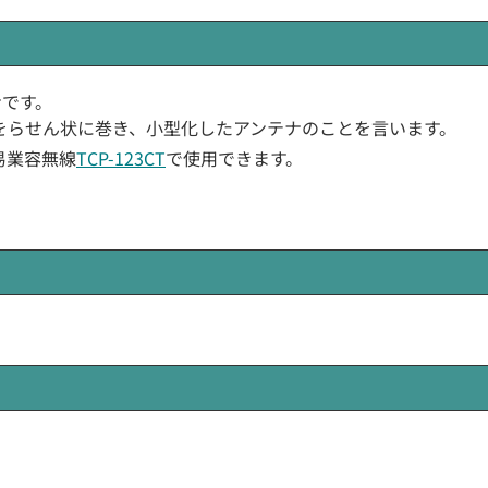
ナです。
)をらせん状に巻き、小型化したアンテナのことを言います。
易業容無線
TCP-123CT
で使用できます。