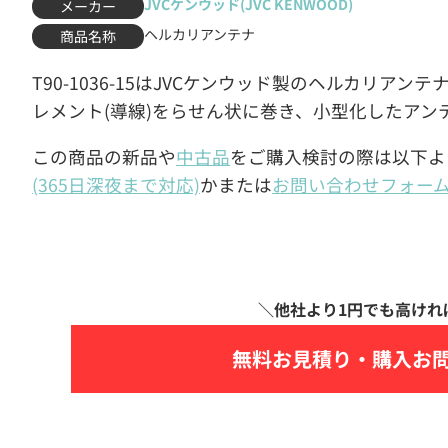
JVCケンウッド(JVC KENWOOD)
メーカー
ヘルカリアンテナ
商品名称
T90-1036-15はJVCケンウッド製のヘルカリア
レメント(導線)をらせん状に巻き、小型化したアン
この商品の新品や
中古品
をご購入検討の際は以下よ
(365日深夜まで対応)
かまたは
お問い合わせフォー
無料お見積り・
購入お