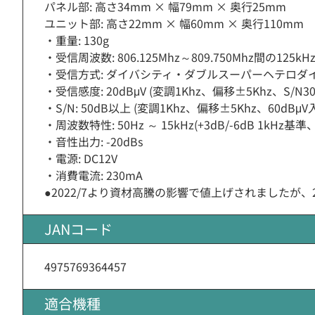
パネル部: 高さ34mm × 幅79mm × 奥行25mm
ユニット部: 高さ22mm × 幅60mm × 奥行110mm
・重量: 130g
・受信周波数: 806.125Mhz～809.750Mhz間の12
・受信方式: ダイバシティ・ダブルスーパーヘテロダ
・受信感度: 20dBμV (変調1Khz、偏移±5Khz、S/N30
・S/N: 50dB以上 (変調1Khz、偏移±5Khz、60dBμV
・周波数特性: 50Hz ～ 15kHz(+3dB/-6dB 1kHz
・音性出力: -20dBs
・電源: DC12V
・消費電流: 230mA
●2022/7より資材高騰の影響で値上げされましたが、
JANコード
4975769364457
適合機種