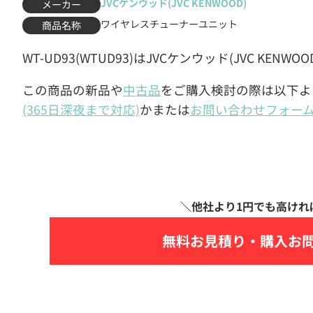
JVCケンウッド(JVC KENWOOD)
メーカー
ワイヤレスチューナーユニット
商品名称
WT-UD93(WTUD93)はJVCケンウッド(JVC K
この商品の新品や
中古品
をご購入検討の際は以下よ
(365日深夜まで対応)
かまたは
お問い合わせフォー
無料お見積り・
購入お