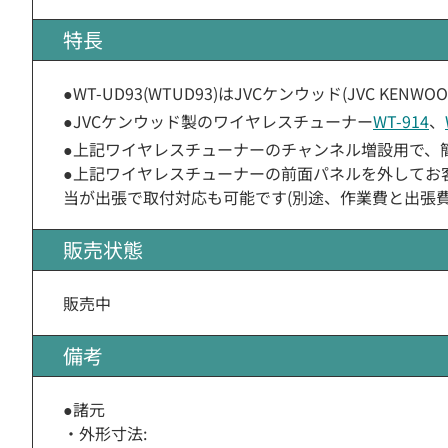
特長
●WT-UD93(WTUD93)はJVCケンウッド(JVC K
●JVCケンウッド製のワイヤレスチューナー
WT-914
、
●上記ワイヤレスチューナーのチャンネル増設用で、
●上記ワイヤレスチューナーの前面パネルを外してお
当が出張で取付対応も可能です(別途、作業費と出張費
販売状態
販売中
備考
●諸元
・外形寸法: