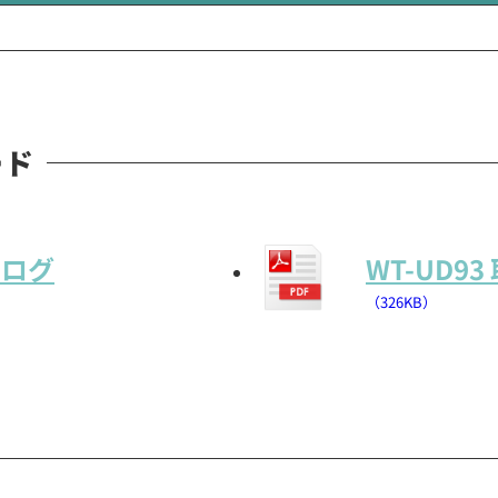
ード
タログ
WT-UD9
（326KB）