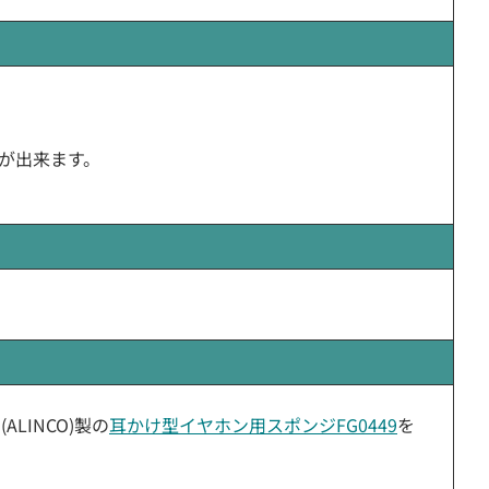
が出来ます。
LINCO)製の
耳かけ型イヤホン用スポンジFG0449
を