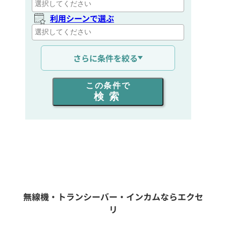
利用シーンで選ぶ
通信距離を選ぶ
さらに条件を絞る
出力を選ぶ
この条件で
検索
同時通話人数を選ぶ
販売
/
レンタル
/
リース
新品
/
中古
生産終了品を含む
無線機・トランシーバー・インカムならエクセ
リ
フリーワード入力(製品名等)