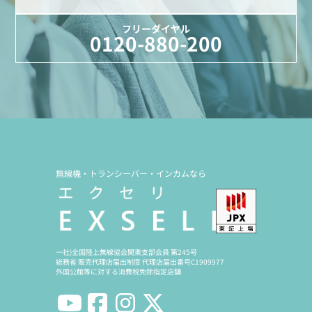
フリーダイヤル
0120-880-200
無線機・トランシーバー・インカムなら
一社)全国陸上無線協会関東支部会員 第245号
総務省 販売代理店届出制度 代理店届出番号C1909977
外国公館等に対する消費税免除指定店舗