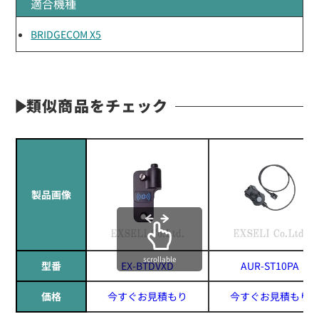
適合機種
BRIDGECOM X5
類似商品をチェック
製品画像
scrollable
型番
EX-BTDVXD
AUR-ST10PA
価格
今すぐお見積もり
今すぐお見積もり