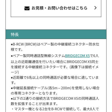
お見積・お問い合わせ
はこちら
特長
●B-RCW (BRCW)はベアー製の中継接続コネクター防水仕
様です。
●ベアー製同時通話型無線システム
BRIDGECOM X5
で6人
以上の近距離通信を行いたい場合にBRIDGECOM X5同士
を接続する中継接続コネクターです。(画像下は接続イメ
ージ)
●近距離で6名以上の同時通話が必要な場合に適していま
す。
●中継延長接続ケーブル(各5m～200m)を使用しない場合
の専用コネクターとなります。
●以下の2通りの接続方法でBRIDGECOM X5の同時通話人
数を拡張することが出来ます。
・マスター機となる2台をB-RCWで接続して、最大8人で