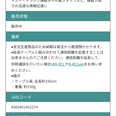
トカー・トラック運転手や作業スタッフなど、複数人間
での迅速な情報伝達に
販売状態
販売中
備考
●受注生産商品のため納期は発注から数週間かかります。
●延長ケーブルと組み合わせて通信距離を拡張することは
出来ませんのでご注意ください。通信距離を延長して、
同時通話を行いたい場合は
B-RCL
や
B-RCLwp
をお買い求
めください。
●諸元
・ケーブル長: 全長約195cm
・重量: 約150g
JANコード
4560401452274