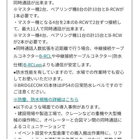
同時通話が出来ます。
※マスター機2台、ペアリング機8台の計10台とB-RCWが
1本必要です。
・マスター機となる4台を2本のB-RCWで2台ずつ接続し
て、最大11人で同時通話が出来ます。
※マスター機4台、ペアリング機11台の計15台とB-RCW
が2本が必要です。
●同時通話人数拡張を近距離で行う場合、中継接続ケーブ
ルコネクター
B-RCL
や中継接続ケーブルコネクター(防水
仕様)
B-RCLwp
よりも通信が安定します。
●防水性能を有していますので、水場での作業時でも安心
してお使いいただけます。
※BRIDGECOM X5本体はIP54の日常防水レベルですので
ご注意ください。
※防塵、防水規格の詳細はこちら
●以下のような場面での導入事例があります。
・建設現場や製造工場で、クレーンなどの重機や大型機
械の操作時に、オペレーターと合図マン間の同時通話に
よるコミュニケーションで
・イベント設営や大型倉庫での搬入搬出作業時に、リフ