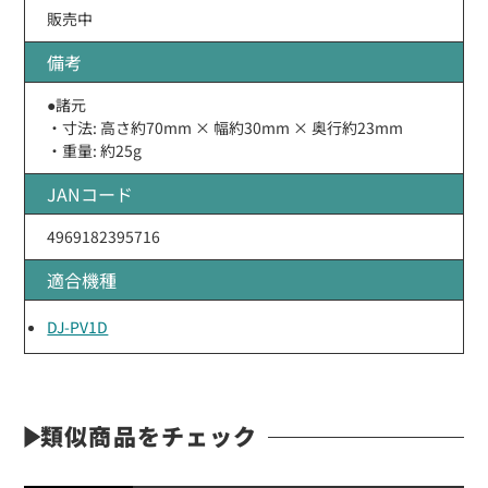
販売中
備考
●諸元
・寸法: 高さ約70mm × 幅約30mm × 奥行約23mm
・重量: 約25g
JANコード
4969182395716
適合機種
DJ-PV1D
類似商品をチェック