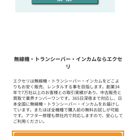
同時通話人数を選ぶ
販売
/
レンタル
/
リース
新品
/
中古
生産終了品を含む
無線機・トランシーバー・インカムならエクセ
リ
フリーワード入力(製品名等)
エクセリは無線機・トランシーバー・インカムをどこよ
りもお安く販売、レンタルする事を目指します。創業34
年で7万社以上のお客様との取引実績があり、中古販売と
選択条件をリセット
買取で業界ナンバーワンです。365日深夜まで対応し、日
本全国に無線機・トランシーバー・インカムをお届けし
ています。またほぼ全機種で購入前の無料お試しが可能
です。アフター修理も弊社内で対応しますので、安心して
ご利用ください。