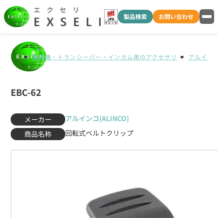
製品検索
お問い合わせ
無線機・トランシーバー・インカム用のアクセサリ
アルインコ(
EBC-62
アルインコ(ALINCO)
メーカー
回転式ベルトクリップ
商品名称