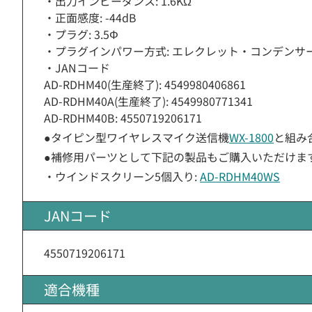
・出力インピーダンス: 1.6KΩ
・正面感度: -44dB
・プラグ: 3.5Φ
・プラグインパワー方式: エレクレット・コンデンサ
・JANコード
AD-RDHM40(生産終了): 4549980406861
AD-RDHM40A(生産終了): 4549980771341
AD-RDHM40B: 4550719206171
●タイピン型ワイヤレスマイク送信機
WX-1800
と組み
●補修用パーツとして下記の製品もご購入いただけま
・ウインドスクリーン5個入り:
AD-RDHM40WS
JANコード
4550719206171
適合機種