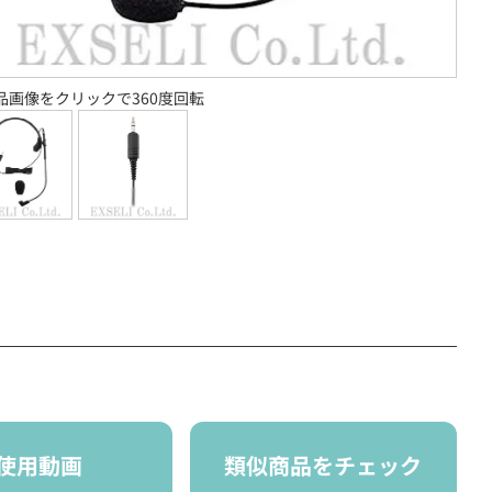
品画像をクリックで360度回転
使用動画
類似商品をチェック