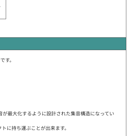
ンです。
。
音が最大化するように設計された集音構造になってい
クトに持ち運ぶことが出来ます。