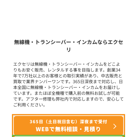
販売
/
レンタル
/
リース
新品
/
中古
生産終了品を含む
無線機・トランシーバー・インカムならエクセ
リ
フリーワード入力(製品名等)
エクセリは無線機・トランシーバー・インカムをどこよ
りもお安く販売、レンタルする事を目指します。創業34
年で7万社以上のお客様との取引実績があり、中古販売と
選択条件をリセット
買取で業界ナンバーワンです。365日深夜まで対応し、日
本全国に無線機・トランシーバー・インカムをお届けし
ています。またほぼ全機種で購入前の無料お試しが可能
です。アフター修理も弊社内で対応しますので、安心して
ご利用ください。
365日（土日祝日含む）深夜まで受付
WEBで無料相談・見積り