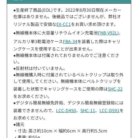
●生産終了商品(EOL)です。2022年8月30日現在メーカー
在庫はありません。後継品ではございませんが、弊社オ
リジナル製品で安価な
EX-CC1
をお買い求め頂けます。
●無線機本体に大容量リチウムイオン充電池
FNB-V92LI
、
アルカリ単3乾電池ケース
FBA-34
を装着した際はキャリ
ングケースを使用することが出来ません。
●無線機本体は付属されておりませんのでご注意くださ
い。
●反射材は付いていません。
●無線機購入時に付属されているベルトクリップは取り外
して使用してください。無線機本体にベルトクリップを
装着した状態でキャリングケースをご使用の際は
SHC-22
をお求めください。
●デジタル簡易無線免許局、デジタル簡易無線登録局には
装着できませんので、
LCC-D450
、
SHC-11
、
LCC-D591
を
お求めください。
●諸元
・寸法: 高さ約10cm × 幅約6cm × 奥行約5.5cm
・重量: 約55g