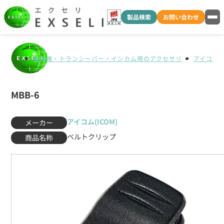
製品検索
お問い合わせ
無線機・トランシーバー・インカム用のアクセサリ
アイコム(I
MBB-6
アイコム(ICOM)
メーカー
ベルトクリップ
商品名称