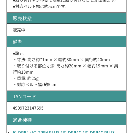
●対応ベルト幅は約5cmです。
販売状態
販売中
備考
●諸元
・寸法: 高さ約71mm × 幅約30mm × 奥行約40mm
・取り付ける部位寸法: 高さ約20mm × 幅約19mm × 奥
行約13mm
・重量: 約25g
・対応ベルト幅: 約5cm
JANコード
4909723147695
適合機種
IC-DPR4 / IC-DPR4 PLUS / IC-DPR4C / IC-DPR4C PLUS