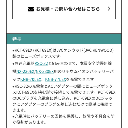
お見積・お問い合わせ
はこちら
特長
●KCT-69EX (KCT69EX)はJVCケンウッド(JVC KENWOOD)
製のヒューズボックスです。
●急速充電器
KSC-32
と組み合わせて、本質安全防爆無線
機
NX-230EX
/
NX-330EX
用のリチウムイオンバッテリーパ
ック
KNB-70LEX
、
KNB-77LEX
を充電できます。
●KSC-32の充電台とACアダプターの間にヒューズボック
スKCT-69EXを挟む形で接続して充電できます。KCT-69EX
のDCプラグを充電台に差し込み、KCT-69EXのDCジャッ
クにアダプターのプラグを差し込むだけで簡単に接続で
きます。
●充電時にバッテリーの回路を保護し、故障や不具合を防
ぐ役割があります。