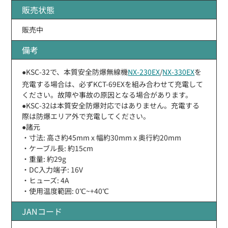
販売状態
販売中
備考
●KSC-32で、本質安全防爆無線機
NX-230EX
/
NX-330EX
を
充電する場合は、必ずKCT-69EXを組み合わせて充電して
ください。故障や事故の原因となる場合があります。
●KSC-32は本質安全防爆対応ではありません。充電する
際は防爆エリア外で充電してください。
●諸元
・寸法: 高さ約45mm x 幅約30mm x 奥行約20mm
・ケーブル長: 約15cm
・重量: 約29g
・DC入力端子: 16V
・ヒューズ: 4A
・使用温度範囲: 0℃~+40℃
JANコード