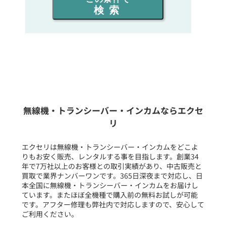
検索
同時通話人数を選ぶ
販売
/
レンタル
/
リース
新品
/
中古
生産終了品を含む
無線機・トランシーバー・インカムならエクセ
リ
フリーワード入力(製品名等)
エクセリは無線機・トランシーバー・インカムをどこよ
りもお安く販売、レンタルする事を目指します。創業34
年で7万社以上のお客様との取引実績があり、中古販売と
選択条件をリセット
買取で業界ナンバーワンです。365日深夜まで対応し、日
本全国に無線機・トランシーバー・インカムをお届けし
ています。またほぼ全機種で購入前の無料お試しが可能
です。アフター修理も弊社内で対応しますので、安心して
ご利用ください。