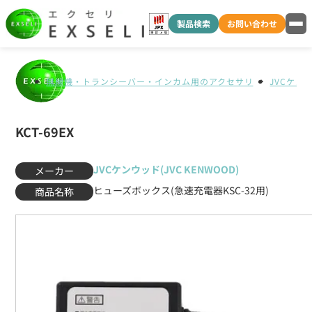
製品検索
お問い合わせ
無線機・トランシーバー・インカム用のアクセサリ
JVCケンウ
KCT-69EX
JVCケンウッド(JVC KENWOOD)
メーカー
ヒューズボックス(急速充電器KSC-32用)
商品名称