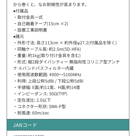
から巻くと、なお耐候性が高まります。
●付属品
・取付金具一式
・自己融着テープ(15cm ×2)
・設置工事説明書
●諸元
・外形寸法: 高さ113cm × 約外径φ27.2(付属品を除く)
・同軸ケーブル長: 約2.5m(5D-HFA)
・重量: 約1kg(取り付け金具を含む)
・形式: 縦2段ダイバシティー 無指向性コリニア型アンテ
ナ ※バンドパスフィルター内蔵
・使用周波数範囲: 4900〜5100MHz
・利得: 上段公称5dBi / 下段公称5dBi
・半値幅: E面/約11度、H面/約14度
・インピーダンス: 50Ω(TYP)
・定在波比: 2.0以下
・コネクター形状: SMA-P型
・耐風速: 60m/sec
JANコード