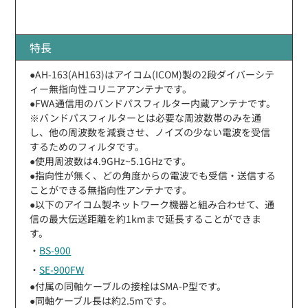
特長
●AH-163(AH163)はアイコム(ICOM)製の2段ダイバーシテ
ィー無指向性コリニアアンテナです。
●FWA通信用のバンドパスフィルター内蔵アンテナです。
※バンドパスフィルターとは必要な周波数帯のみを通
し、他の周波数を減衰させ、ノイズの少ない電波を受信
するためのフィルタです。
●使用周波数は4.9GHz~5.1GHzです。
●指向性が無く、どの角度からの電波でも受信・送信する
ことができる無指向性アンテナです。
●以下のアイコム製ネットワーク機器と組み合わせて、通
信の最大伝送距離を約1kmまで延長することができま
す。
・
BS-900
・
SE-900FW
●付属の同軸ケーブルの接栓はSMA-P型です。
●同軸ケーブル長は約2.5mです。