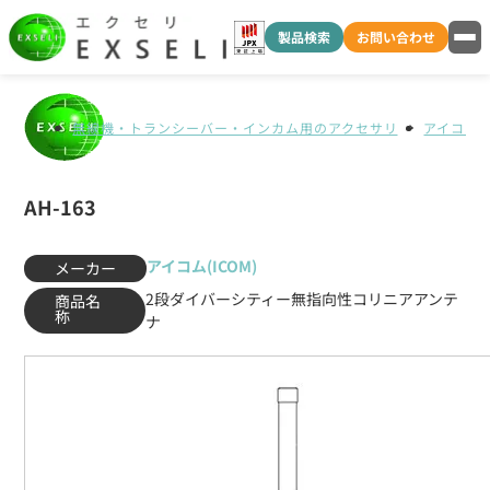
製品検索
お問い合わせ
無線機・トランシーバー・インカム用のアクセサリ
アイコム(I
AH-163
アイコム(ICOM)
メーカー
2段ダイバーシティー無指向性コリニアアンテ
商品名
称
ナ