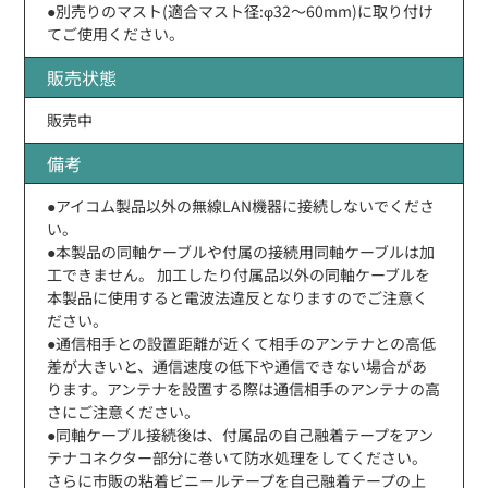
●別売りのマスト(適合マスト径:φ32〜60mm)に取り付け
てご使用ください。
販売状態
販売中
備考
●アイコム製品以外の無線LAN機器に接続しないでくださ
い。
●本製品の同軸ケーブルや付属の接続用同軸ケーブルは加
工できません。 加工したり付属品以外の同軸ケーブルを
本製品に使用すると電波法違反となりますのでご注意く
ださい。
●通信相手との設置距離が近くて相手のアンテナとの高低
差が大きいと、通信速度の低下や通信できない場合があ
ります。アンテナを設置する際は通信相手のアンテナの高
さにご注意ください。
●同軸ケーブル接続後は、付属品の自己融着テープをアン
テナコネクター部分に巻いて防水処理をしてください。
さらに市販の粘着ビニールテープを自己融着テープの上