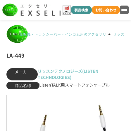
製品検索
お問い合わせ
無線機・トランシーバー・インカム用のアクセサリ
リッスンテク
LA-449
リッスンテクノロジーズ(LISTEN
メーカ
ー
TECHNOLOGIES)
ListenTALK用スマートフォンケーブル
商品名称