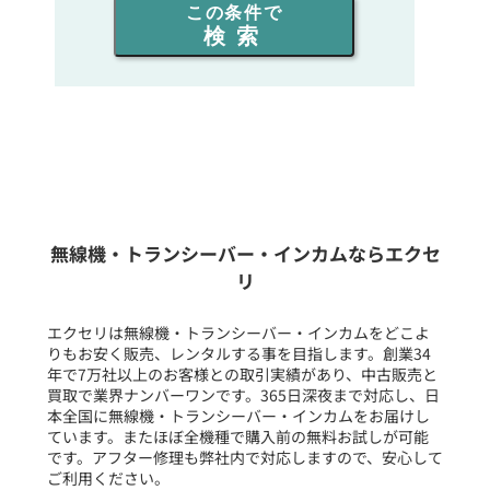
この条件で
検索
同時通話人数を選ぶ
販売
/
レンタル
/
リース
新品
/
中古
生産終了品を含む
無線機・トランシーバー・インカムならエクセ
リ
フリーワード入力(製品名等)
エクセリは無線機・トランシーバー・インカムをどこよ
りもお安く販売、レンタルする事を目指します。創業34
年で7万社以上のお客様との取引実績があり、中古販売と
選択条件をリセット
買取で業界ナンバーワンです。365日深夜まで対応し、日
本全国に無線機・トランシーバー・インカムをお届けし
ています。またほぼ全機種で購入前の無料お試しが可能
です。アフター修理も弊社内で対応しますので、安心して
ご利用ください。