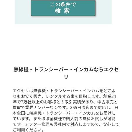
この条件で
検索
同時通話人数を選ぶ
販売
/
レンタル
/
リース
新品
/
中古
生産終了品を含む
無線機・トランシーバー・インカムならエクセ
リ
フリーワード入力(製品名等)
エクセリは無線機・トランシーバー・インカムをどこよ
りもお安く販売、レンタルする事を目指します。創業34
年で7万社以上のお客様との取引実績があり、中古販売と
選択条件をリセット
買取で業界ナンバーワンです。365日深夜まで対応し、日
本全国に無線機・トランシーバー・インカムをお届けし
ています。またほぼ全機種で購入前の無料お試しが可能
です。アフター修理も弊社内で対応しますので、安心して
ご利用ください。