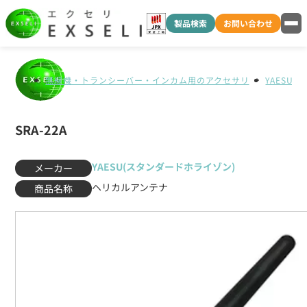
製品検索
お問い合わせ
無線機・トランシーバー・インカム用のアクセサリ
YAESU
SRA-22A
YAESU(スタンダードホライゾン)
メーカー
ヘリカルアンテナ
商品名称