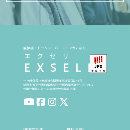
無線機・トランシーバー・インカムなら
一社)全国陸上無線協会関東支部会員 第245号
総務省 販売代理店届出制度 代理店届出番号C1909977
外国公館等に対する消費税免除指定店舗
種別で探す
無料お試し