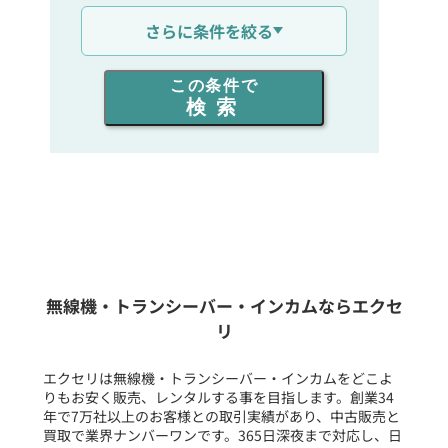
通信距離を選ぶ
さらに条件を絞る
出力を選ぶ
この条件で
検索
同時通話人数を選ぶ
販売
/
レンタル
/
リース
新品
/
中古
生産終了品を含む
無線機・トランシーバー・インカムならエクセ
リ
フリーワード入力(製品名等)
エクセリは無線機・トランシーバー・インカムをどこよ
りもお安く販売、レンタルする事を目指します。創業34
年で7万社以上のお客様との取引実績があり、中古販売と
選択条件をリセット
買取で業界ナンバーワンです。365日深夜まで対応し、日