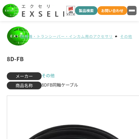
製品検索
お問い合わせ
無線機・トランシーバー・インカム用のアクセサリ
その他
8D-FB
その他
メーカー
8DFB同軸ケーブル
商品名称