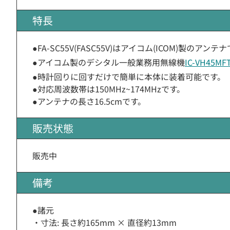
特長
●FA-SC55V(FASC55V)はアイコム(ICOM)製のアンテ
●アイコム製のデシタル一般業務用無線機
IC-VH45MF
●時計回りに回すだけで簡単に本体に装着可能です。
●対応周波数帯は150MHz~174MHzです。
●アンテナの長さ16.5cmです。
販売状態
販売中
備考
●諸元
・寸法: 長さ約165mm × 直径約13mm