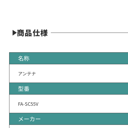
商品仕様
名称
アンテナ
型番
FA-SC55V
メーカー