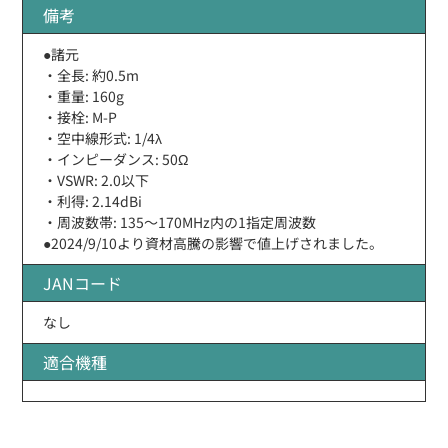
備考
●諸元
・全長: 約0.5m
・重量: 160g
・接栓: M-P
・空中線形式: 1/4λ
・インピーダンス: 50Ω
・VSWR: 2.0以下
・利得: 2.14dBi
・周波数帯: 135〜170MHz内の1指定周波数
●2024/9/10より資材高騰の影響で値上げされました。
JANコード
なし
適合機種