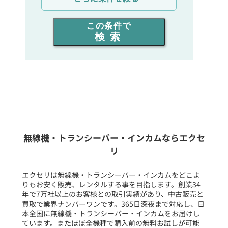
出力を選ぶ
この条件で
検索
同時通話人数を選ぶ
販売
/
レンタル
/
リース
新品
/
中古
生産終了品を含む
無線機・トランシーバー・インカムならエクセ
リ
フリーワード入力(製品名等)
エクセリは無線機・トランシーバー・インカムをどこよ
りもお安く販売、レンタルする事を目指します。創業34
年で7万社以上のお客様との取引実績があり、中古販売と
選択条件をリセット
買取で業界ナンバーワンです。365日深夜まで対応し、日
本全国に無線機・トランシーバー・インカムをお届けし
ています。またほぼ全機種で購入前の無料お試しが可能