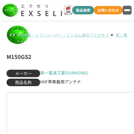
製品検索
お問い合わせ
無線機・トランシーバー・インカム用のアクセサリ
第一電波工業
M150GS2
第一電波工業(DIAMOND)
メーカー
VHF帯車載用アンテナ
商品名称