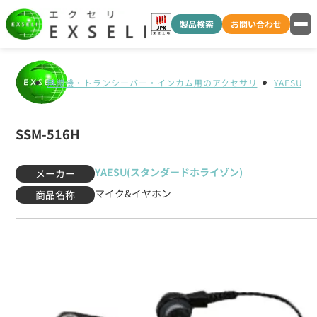
製品検索
お問い合わせ
無線機・トランシーバー・インカム用のアクセサリ
YAESU
SSM-516H
YAESU(スタンダードホライゾン)
メーカー
マイク&イヤホン
商品名称