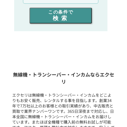
出力を選ぶ
この条件で
検索
同時通話人数を選ぶ
販売
/
レンタル
/
リース
新品
/
中古
生産終了品を含む
無線機・トランシーバー・インカムならエクセ
リ
フリーワード入力(製品名等)
エクセリは無線機・トランシーバー・インカムをどこよ
りもお安く販売、レンタルする事を目指します。創業34
年で7万社以上のお客様との取引実績があり、中古販売と
選択条件をリセット
買取で業界ナンバーワンです。365日深夜まで対応し、日
本全国に無線機・トランシーバー・インカムをお届けし
ています。またほぼ全機種で購入前の無料お試しが可能