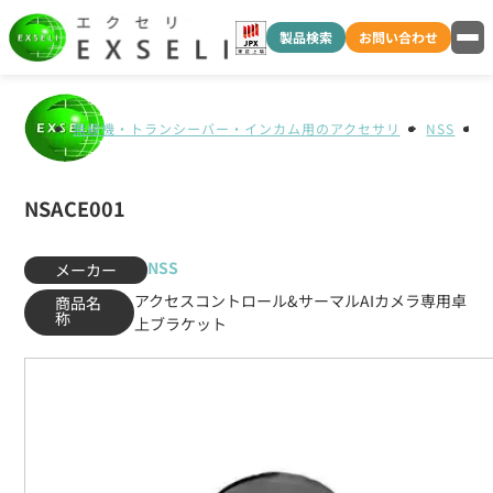
製品検索
お問い合わせ
無線機・トランシーバー・インカム用のアクセサリ
NSS
N
NSACE001
NSS
メーカー
アクセスコントロール&サーマルAIカメラ専用卓
商品名
称
上ブラケット