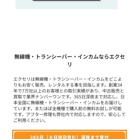
販売
/
レンタル
/
リース
新品
/
中古
生産終了品を含む
無線機・トランシーバー・インカムならエクセ
リ
フリーワード入力(製品名等)
エクセリは無線機・トランシーバー・インカムをどこよ
りもお安く販売、レンタルする事を目指します。創業34
年で7万社以上のお客様との取引実績があり、中古販売と
選択条件をリセット
買取で業界ナンバーワンです。365日深夜まで対応し、日
本全国に無線機・トランシーバー・インカムをお届けし
ています。またほぼ全機種で購入前の無料お試しが可能
です。アフター修理も弊社内で対応しますので、安心して
ご利用ください。
365日（土日祝日含む）深夜まで受付