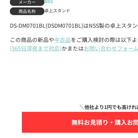
NSS
メーカー
卓上スタンド
商品名称
DS-DM0701BL(DSDM0701BL)はNSS製の卓上ス
この商品の新品や
中古品
をご購入検討の際は以下よ
(365日深夜まで対応)
かまたは
お問い合わせフォー
無料お見積り・
購入お