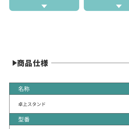
商品仕様
名称
卓上スタンド
型番