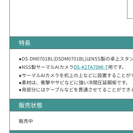
特長
●DS-DM0701BL(DSDM0701BL)はNSS製の卓上ス
●NSS製サーマルAIカメラ
DS-K1TA70MI-T
用です。
●サーマルAIカメラを机上の上などに設置することが
●素材は、衝撃やサビなどに強い冷間圧延鋼板です。
●背部分にはケーブルなどを貫通させてることができ
販売状態
販売中