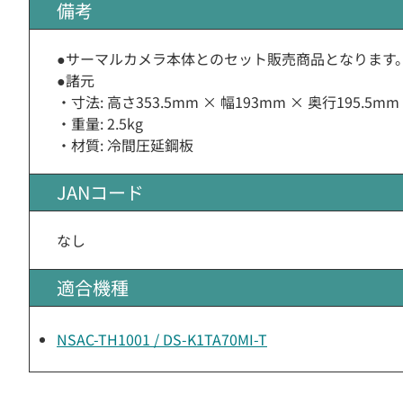
備考
●サーマルカメラ本体とのセット販売商品となります
●諸元
・寸法: 高さ353.5mm × 幅193mm × 奥行195.5mm
・重量: 2.5kg
・材質: 冷間圧延鋼板
JANコード
なし
適合機種
NSAC-TH1001 / DS-K1TA70MI-T