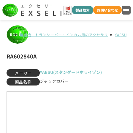
製品検索
お問い合わせ
無線機・トランシーバー・インカム用のアクセサリ
YAESU
RA602840A
YAESU(スタンダードホライゾン)
メーカー
ジャックカバー
商品名称