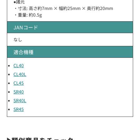
●諸元
・寸法: 高さ約7mm × 幅約25mm × 奥行約20mm
・重量: 約0.5g
JANコード
なし
適合機種
CL40
CL40L
CL45
SR40
SR40L
SR45