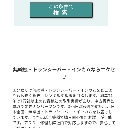
出力を選ぶ
この条件で
検索
同時通話人数を選ぶ
販売
/
レンタル
/
リース
新品
/
中古
生産終了品を含む
無線機・トランシーバー・インカムならエクセ
リ
フリーワード入力(製品名等)
エクセリは無線機・トランシーバー・インカムをどこよ
りもお安く販売、レンタルする事を目指します。創業34
年で7万社以上のお客様との取引実績があり、中古販売と
選択条件をリセット
買取で業界ナンバーワンです。365日深夜まで対応し、日
本全国に無線機・トランシーバー・インカムをお届けし
ています。またほぼ全機種で購入前の無料お試しが可能
です。アフター修理も弊社内で対応しますので、安心して
ご利用ください。