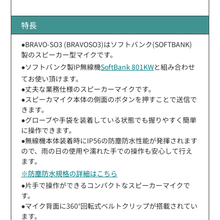
特長
●BRAVO-SO3 (BRAVOSO3)はソフトバンク(SOFTBANK)
製のスピーカー型マイクです。
●ソフトバンク製IP無線機
SoftBank 801KW
と組み合わせ
てお使い頂けます。
●丈夫な業務仕様のスピーカーマイクです。
●スピーカマイク本体の側面のボタンを押すことで送信で
きます。
●グローブや手袋を装着している状態でも握りやすく簡単
に操作できます。
●無線機本体装着時にIP56の防塵防水性能が発揮されます
ので、雨の日の使用や濡れた手での操作も安心して行え
ます。
※防塵防水規格の詳細はこちら
●片手で操作ができるコンパクトなスピーカーマイクで
す。
●マイク背面に360°回転式ベルトクリップが搭載されてい
ます。