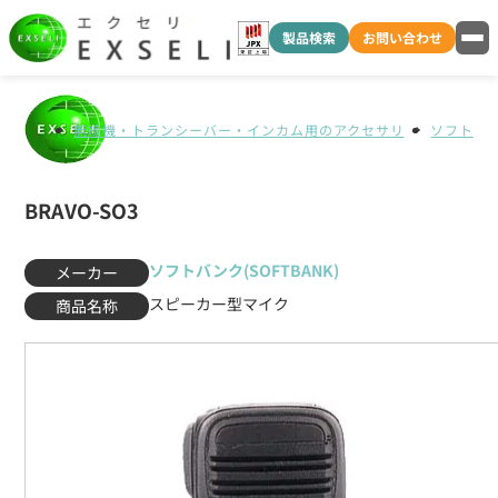
製品検索
お問い合わせ
無線機・トランシーバー・インカム用のアクセサリ
ソフトバンク
BRAVO-SO3
ソフトバンク(SOFTBANK)
メーカー
スピーカー型マイク
商品名称