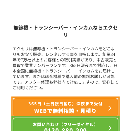
新品
/
中古
生産終了品を含む
無線機・トランシーバー・インカムならエクセ
リ
フリーワード入力(製品名等)
エクセリは無線機・トランシーバー・インカムをどこよ
りもお安く販売、レンタルする事を目指します。創業34
年で7万社以上のお客様との取引実績があり、中古販売と
選択条件をリセット
買取で業界ナンバーワンです。365日深夜まで対応し、日
本全国に無線機・トランシーバー・インカムをお届けし
ています。またほぼ全機種で購入前の無料お試しが可能
です。アフター修理も弊社内で対応しますので、安心して
ご利用ください。
365日（土日祝日含む）深夜まで受付
WEBで無料相談・見積り
お問い合わせ（フリーダイヤル）
0120-880-200