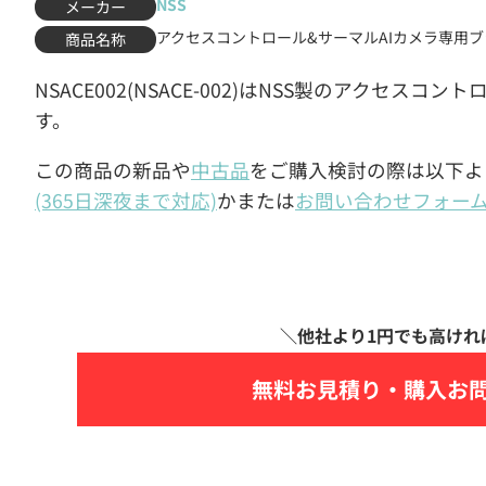
NSS
メーカー
アクセスコントロール&サーマルAIカメラ専用
商品名称
NSACE002(NSACE-002)はNSS製のアクセス
す。
この商品の新品や
中古品
をご購入検討の際は以下よ
(365日深夜まで対応)
かまたは
お問い合わせフォー
無料お見積り・
購入お