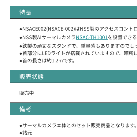
特長
●NSACE002(NSACE-002)はNSS製のアクセス
●NSS製AIサーマルカメラ
NSAC-TH1001
を設置できる
●鉄製の頑丈なスタンドで、重量感もありますのでし
●首部分にLEDライトが搭載されていますので、暗
●首の長さは約1.2mです。
販売状態
販売中
備考
●サーマルカメラ本体とのセット販売商品となります
●諸元