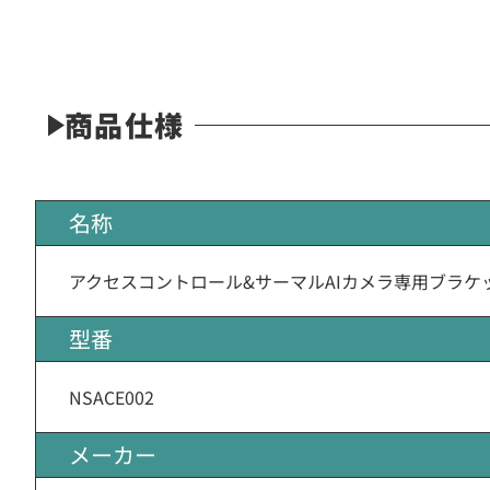
商品仕様
名称
アクセスコントロール&サーマルAIカメラ専用ブラケ
型番
NSACE002
メーカー