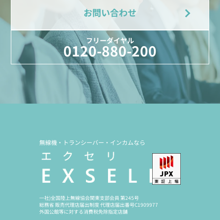
お問い合わせ
フリーダイヤル
0120-880-200
無線機・トランシーバー・インカムなら
一社)全国陸上無線協会関東支部会員 第245号
総務省 販売代理店届出制度 代理店届出番号C1909977
外国公館等に対する消費税免除指定店舗