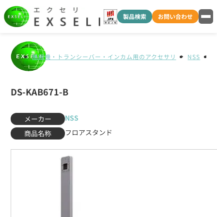
製品検索
お問い合わせ
無線機・トランシーバー・インカム用のアクセサリ
NSS
D
DS-KAB671-B
NSS
メーカー
フロアスタンド
商品名称