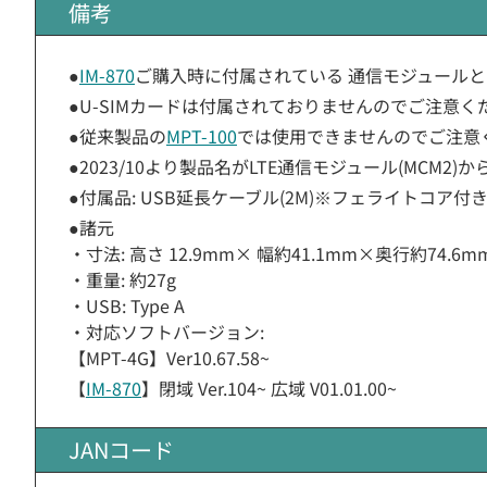
備考
●
IM-870
ご購入時に付属されている 通信モジュール
●U-SIMカードは付属されておりませんのでご注意く
●従来製品の
MPT-100
では使用できませんのでご注意
●2023/10より製品名がLTE通信モジュール(MCM2)
●付属品: USB延長ケーブル(2M)※フェライトコア付
●諸元
・寸法: 高さ 12.9mm× 幅約41.1mm×奥行約74.6m
・重量: 約27g
・USB: Type A
・対応ソフトバージョン:
【MPT-4G】Ver10.67.58~
【
IM-870
】閉域 Ver.104~ 広域 V01.01.00~
JANコード