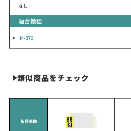
なし
適合機種
IM-870
類似商品をチェック
製品画像