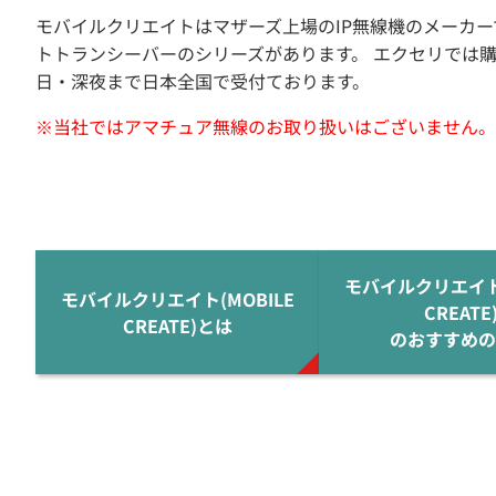
モバイルクリエイトはマザーズ上場のIP無線機のメーカーで
トトランシーバーのシリーズがあります。 エクセリでは
日・深夜まで日本全国で受付ております。
※当社ではアマチュア無線のお取り扱いはございません。
モバイルクリエイト(
モバイルクリエイト(MOBILE
CREATE
CREATE)とは
のおすすめの