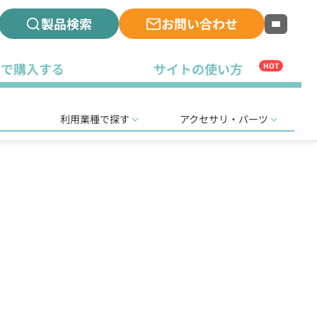
製品検索
お問い合わせ
古で購入する
サイトの使い方
HOT
利用業種で探す
アクセサリ・パーツ