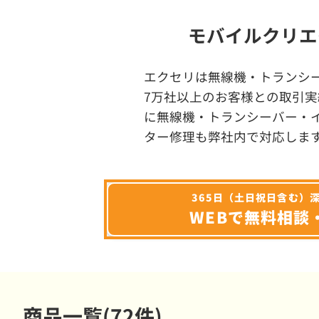
モバイルクリエイ
エクセリは無線機・トランシ
7万社以上のお客様との取引実
に無線機・トランシーバー・
ター修理も弊社内で対応しま
365日（土日祝日含む）
WEBで無料相談
商品一覧(72件)