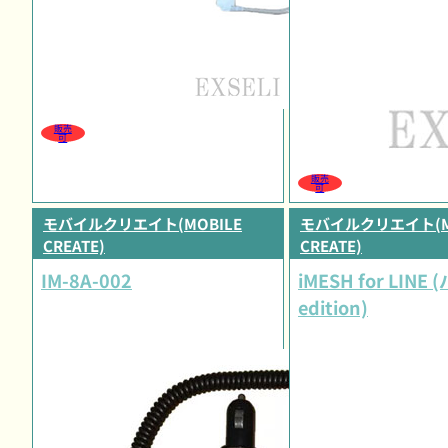
販売
可
販売
可
モバイルクリエイト(MOBILE
モバイルクリエイト(M
CREATE)
CREATE)
IM-8A-002
iMESH for LINE
edition)