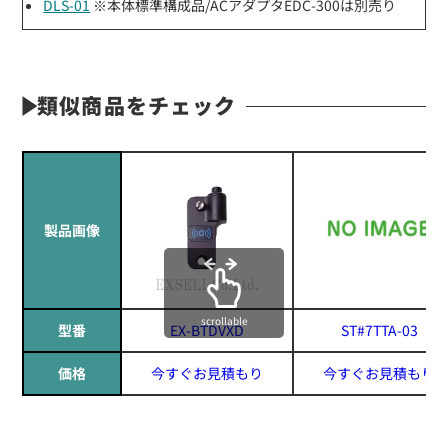
DLS-01
※本体標準構成品/ACアダプタEDC-300は別売り
類似商品をチェック
製品画像
scrollable
型番
EX-BTDVXD
ST#7TTA-03
価格
今すぐお見積もり
今すぐお見積もり