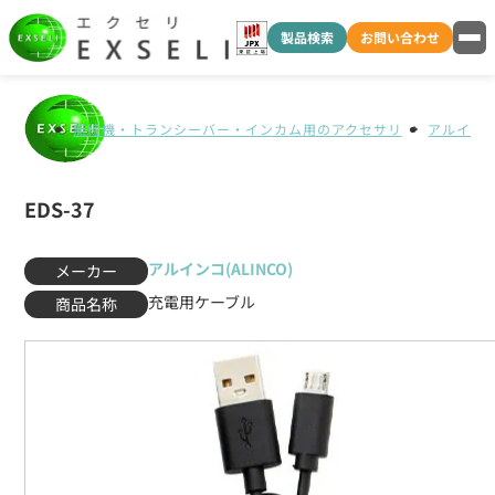
製品検索
お問い合わせ
無線機・トランシーバー・インカム用のアクセサリ
アルインコ(
EDS-37
アルインコ(ALINCO)
メーカー
充電用ケーブル
商品名称