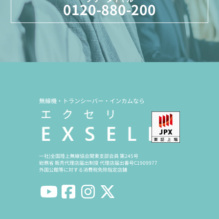
0120-880-200
無線機・トランシーバー・インカムなら
一社)全国陸上無線協会関東支部会員 第245号
総務省 販売代理店届出制度 代理店届出番号C1909977
外国公館等に対する消費税免除指定店舗