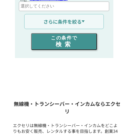
通信距離を選ぶ
さらに条件を絞る
出力を選ぶ
この条件で
検索
同時通話人数を選ぶ
販売
/
レンタル
/
リース
新品
/
中古
生産終了品を含む
無線機・トランシーバー・インカムならエクセ
リ
フリーワード入力(製品名等)
エクセリは無線機・トランシーバー・インカムをどこよ
りもお安く販売、レンタルする事を目指します。創業34