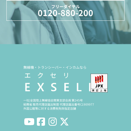
フリーダイヤル
0120-880-200
無線機・トランシーバー・インカムなら
一社)全国陸上無線協会関東支部会員 第245号
総務省 販売代理店届出制度 代理店届出番号C1909977
外国公館等に対する消費税免除指定店舗