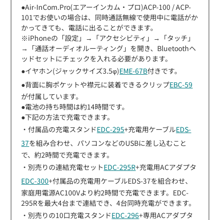
●Air-InCom.Pro(エアーインカム・プロ)ACP-100 / ACP-
101でお使いの場合は、同時通話無線で使用中に電話がか
かってきても、電話に出ることができます。
※iPhoneの「設定」→「アクセシビティ」→「タッチ」
→「通話オーディオルーティング」を開き、Bluetoothヘ
ッドセットにチェックを入れる必要があります。
●イヤホン(ジャックサイズ3.5φ)
EME-67B
付きです。
●背面に胸ポケットや襟元に装着できるクリップ
EBC-59
が付属しています。
●電池の持ち時間は約14時間です。
●下記の方法で充電できます。
・付属品の充電スタンド
EDC-295
+充電用ケーブル
EDS-
37
を組み合わせ、パソコンなどのUSBに差し込むこと
で、約2時間で充電できます。
・別売りの連結充電セット
EDC-295R
+充電用ACアダプタ
EDC-300
+付属品の充電用ケーブルEDS-37を組合わせ、
家庭用電源AC100Vより約2時間で充電できます。EDC-
295Rを最大4台まで連結でき、4台同時充電ができます。
・別売りの10口充電スタンド
EDC-296
+専用ACアダプタ