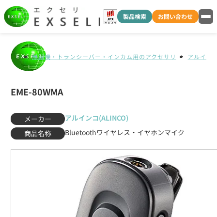
製品検索
お問い合わせ
無線機・トランシーバー・インカム用のアクセサリ
アルインコ(
EME-80WMA
アルインコ(ALINCO)
メーカー
Bluetoothワイヤレス・イヤホンマイク
商品名称