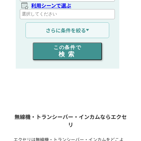
利用シーンで選ぶ
通信距離を選ぶ
さらに条件を絞る
出力を選ぶ
この条件で
検索
同時通話人数を選ぶ
販売
/
レンタル
/
リース
新品
/
中古
生産終了品を含む
無線機・トランシーバー・インカムならエクセ
リ
フリーワード入力(製品名等)
エクセリは無線機・トランシーバー・インカムをどこよ