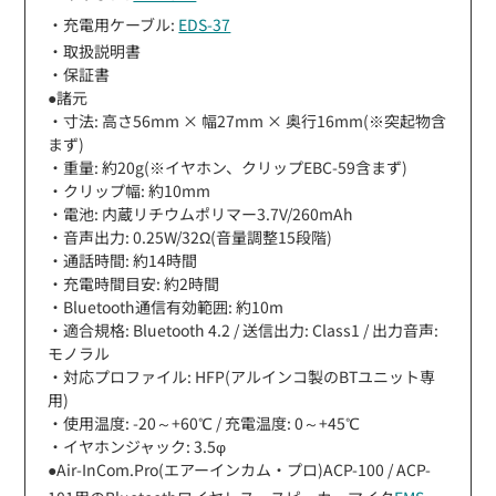
・充電用ケーブル:
EDS-37
・取扱説明書
・保証書
●諸元
・寸法: 高さ56mm × 幅27mm × 奥行16mm(※突起物含
まず)
・重量: 約20g(※イヤホン、クリップEBC-59含まず)
・クリップ幅: 約10mm
・電池: 内蔵リチウムポリマー3.7V/260mAh
・音声出力: 0.25W/32Ω(音量調整15段階)
・通話時間: 約14時間
・充電時間目安: 約2時間
・Bluetooth通信有効範囲: 約10m
・適合規格: Bluetooth 4.2 / 送信出力: Class1 / 出力音声:
モノラル
・対応プロファイル: HFP(アルインコ製のBTユニット専
用)
・使用温度: -20～+60℃ / 充電温度: 0～+45℃
・イヤホンジャック: 3.5φ
●Air-InCom.Pro(エアーインカム・プロ)ACP-100 / ACP-