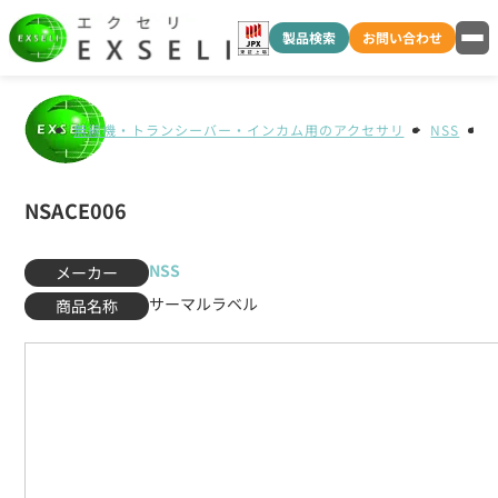
製品検索
お問い合わせ
無線機・トランシーバー・インカム用のアクセサリ
NSS
N
NSACE006
NSS
メーカー
サーマルラベル
商品名称