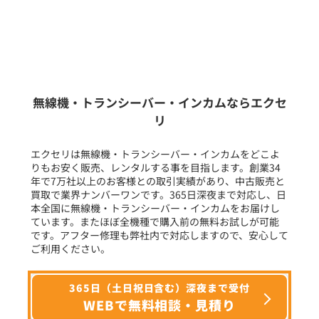
販売
/
レンタル
/
リース
新品
/
中古
生産終了品を含む
無線機・トランシーバー・インカムならエクセ
リ
フリーワード入力(製品名等)
エクセリは無線機・トランシーバー・インカムをどこよ
りもお安く販売、レンタルする事を目指します。創業34
年で7万社以上のお客様との取引実績があり、中古販売と
選択条件をリセット
買取で業界ナンバーワンです。365日深夜まで対応し、日
本全国に無線機・トランシーバー・インカムをお届けし
ています。またほぼ全機種で購入前の無料お試しが可能
です。アフター修理も弊社内で対応しますので、安心して
ご利用ください。
365日（土日祝日含む）深夜まで受付
WEBで無料相談・見積り