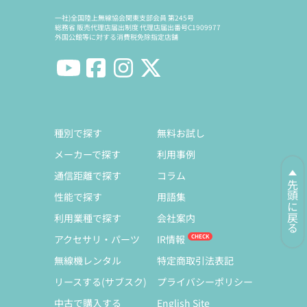
一社)全国陸上無線協会関東支部会員 第245号
総務省 販売代理店届出制度 代理店届出番号C1909977
外国公館等に対する消費税免除指定店舗
種別で探す
無料お試し
メーカーで探す
利用事例
通信距離で探す
コラム
先頭に戻る
性能で探す
用語集
利用業種で探す
会社案内
アクセサリ・パーツ
IR情報
無線機レンタル
特定商取引法表記
リースする(サブスク)
プライバシーポリシー
中古で購入する
English Site