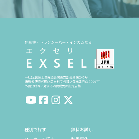
無線機・トランシーバー・インカムなら
一社)全国陸上無線協会関東支部会員 第245号
総務省 販売代理店届出制度 代理店届出番号C1909977
外国公館等に対する消費税免除指定店舗
種別で探す
無料お試し