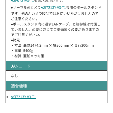
ASF072YV3-T1
もお求め頂けます。
●サーマルAIカメラ
ASI7213Y-V3-T1
専用のポールスタンド
です。他のAIカメラ製品ではお使いいただけませんので
ご注意ください。
●ポールスタンド内に通すLANケーブルと制御線は付属し
ていません。必要に応じてご準備頂く必要がありますの
でご注意ください。
●諸元
・寸法: 高さ1474.2mm × 幅300mm × 奥行300mm
・重量: 5400g
・材質: 亜鉛メッキ鋼
JANコード
なし
適合機種
ASI7213Y-V3-T1