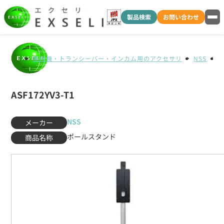
製品検索
お問い合わせ
無線機・トランシーバー・インカム用のアクセサリ
NSS
A
ASF172YV3-T1
NSS
メーカー
ポールスタンド
商品名称