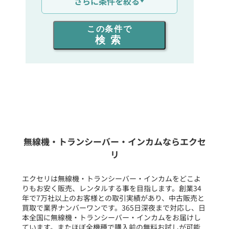
さらに条件を絞る
出力を選ぶ
この条件で
検索
同時通話人数を選ぶ
販売
/
レンタル
/
リース
新品
/
中古
生産終了品を含む
無線機・トランシーバー・インカムならエクセ
リ
フリーワード入力(製品名等)
エクセリは無線機・トランシーバー・インカムをどこよ
りもお安く販売、レンタルする事を目指します。創業34
年で7万社以上のお客様との取引実績があり、中古販売と
選択条件をリセット
買取で業界ナンバーワンです。365日深夜まで対応し、日
本全国に無線機・トランシーバー・インカムをお届けし
ています。またほぼ全機種で購入前の無料お試しが可能