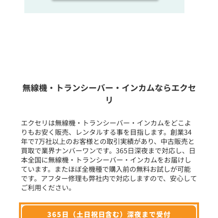
販売
/
レンタル
/
リース
新品
/
中古
生産終了品を含む
無線機・トランシーバー・インカムならエクセ
リ
フリーワード入力(製品名等)
エクセリは無線機・トランシーバー・インカムをどこよ
りもお安く販売、レンタルする事を目指します。創業34
年で7万社以上のお客様との取引実績があり、中古販売と
選択条件をリセット
買取で業界ナンバーワンです。365日深夜まで対応し、日
本全国に無線機・トランシーバー・インカムをお届けし
ています。またほぼ全機種で購入前の無料お試しが可能
です。アフター修理も弊社内で対応しますので、安心して
ご利用ください。
365日（土日祝日含む）深夜まで受付