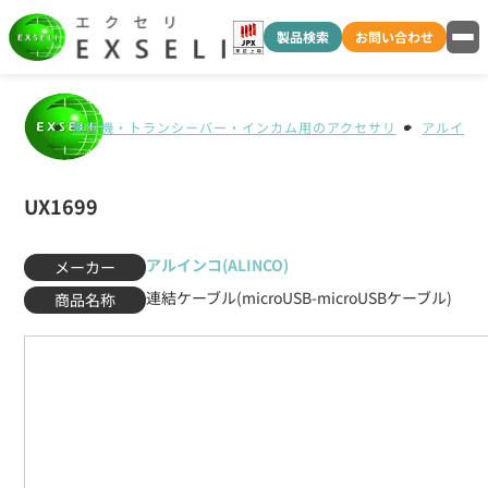
製品検索
お問い合わせ
無線機・トランシーバー・インカム用のアクセサリ
アルインコ(
UX1699
アルインコ(ALINCO)
メーカー
連結ケーブル(microUSB-microUSBケーブル)
商品名称