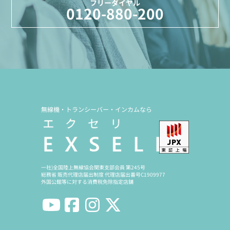
フリーダイヤル
0120-880-200
無線機・トランシーバー・インカムなら
一社)全国陸上無線協会関東支部会員 第245号
総務省 販売代理店届出制度 代理店届出番号C1909977
外国公館等に対する消費税免除指定店舗