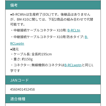
備考
●B-RCWtnは生産終了(EOL)です。後継品はありません
が、BM-X10に関しては、下記2商品の組み合わせで代替
可能です。
・中継接続ケーブルコネクター X10用:
B-RCLtn
・中継接続ケーブルコネクター X10用 防水タイプ:
B-
RCLwptn
●諸元
・ケーブル長: 全長約195cm
・重さ: 約150g
・コネクター: 無線機側のコネクタは
B-RCLwptn
と同じL
字です
JANコード
4560401452458
適合機種