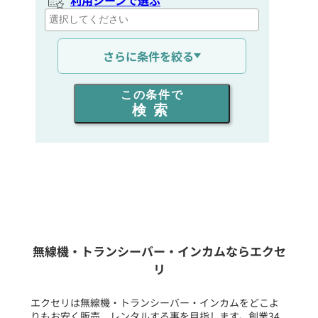
通信距離を選ぶ
さらに条件を絞る
出力を選ぶ
この条件で
検索
同時通話人数を選ぶ
販売
/
レンタル
/
リース
新品
/
中古
生産終了品を含む
無線機・トランシーバー・インカムならエクセ
リ
フリーワード入力(製品名等)
エクセリは無線機・トランシーバー・インカムをどこよ
りもお安く販売、レンタルする事を目指します。創業34