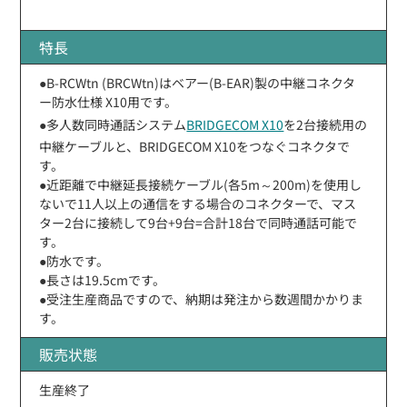
特長
●B-RCWtn (BRCWtn)はベアー(B-EAR)製の中継コネクタ
ー防水仕様 X10用です。
●多人数同時通話システム
BRIDGECOM X10
を2台接続用の
中継ケーブルと、BRIDGECOM X10をつなぐコネクタで
す。
●近距離で中継延長接続ケーブル(各5m～200m)を使用し
ないで11人以上の通信をする場合のコネクターで、マス
ター2台に接続して9台+9台=合計18台で同時通話可能で
す。
●防水です。
●長さは19.5cmです。
●受注生産商品ですので、納期は発注から数週間かかりま
す。
販売状態
生産終了