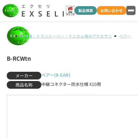
製品検索
お問い合わせ
無線機・トランシーバー・インカム用のアクセサリ
ベアー(B-
B-RCWtn
ベアー(B-EAR)
メーカー
中継コネクター防水仕様 X10用
商品名称