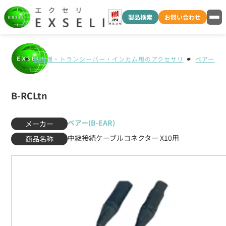
製品検索
お問い合わせ
無線機・トランシーバー・インカム用のアクセサリ
ベアー(B-
B-RCLtn
ベアー(B-EAR)
メーカー
中継接続ケーブルコネクター X10用
商品名称