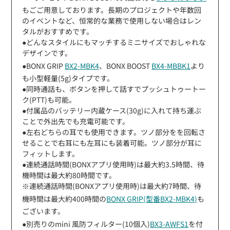
もごご用意しております。長期のプロジェクトや年数回
のイベントなど、恒常的な業務で使用しない場合はレン
タルがおすすめです。
●どんなスタイルにもマッチするミニサイズでおしゃれな
デザインです。
●BONX GRIP
BX2-MBK4
、BONX BOOST
BX4-MBBK1
より
も小型軽量(5g)タイプです。
●同時通話も、ボタンを押して話すでプッシュトゥートー
ク(PTT)も可能。
●付属品のバッテリー内蔵ケース(30g)に入れて持ち運ぶ
ことで外出先でも充電可能です。
●左右どちらの耳でも使用できます。ツノ部分をを回転さ
せることで右耳にも左耳にも装着可能。ツノ部分が耳に
フィットします。
●連続通話時間(BONXアプリ使用時)は最大約3.5時間、待
機時間は最大約80時間です。
※連続通話時間(BONXアプリ使用時)は最大約7時間、待
機時間は最大約400時間の
BONX GRIP(型番BX2-MBK4)
も
ございます。
●別売りのmini 風防フィルター(10個入)
BX3-AWFS1
を付