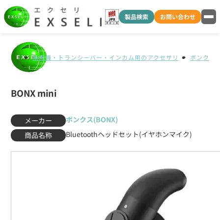
製品検索
お問い合わせ
無線機・トランシーバー・インカム用のアクセサリ
ボンクス(B
BONX mini
ボンクス(BONX)
メーカー
Bluetoothヘッドセット(イヤホンマイク)
商品名称