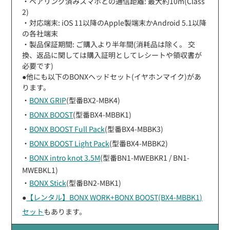
・ペアリング済みスマホとの通信距離: 最大約10m(Class
2)
・対応端末: iOS 11以降のApple製端末かAndroid 5.1以降
の各社端末
・製品保証期間: ご購入より半年間(消耗品は除く。 交
換、返品に関しては購入証明としてレシートや領収書が
必要です)
●他にも以下のBONXヘッドセット(イヤホンマイク)があ
ります。
・
BONX GRIP
(型番BX2-MBK4)
・
BONX BOOST
(型番BX4-MBBK1)
・
BONX BOOST Full Pack
(型番BX4-MBBK3)
・
BONX BOOST Light Pack
(型番BX4-MBBK2)
・
BONX intro knot 3.5M
(型番BN1-MWEBKR1 / BN1-
MWEBKL1)
・
BONX Stick
(型番BN2-MBK1)
●
【レンタル】BONX WORK+BONX BOOST(BX4-MBBK1)
セット
もあります。