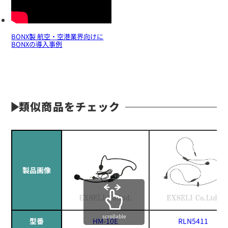
BONX製 航空・空港業界向けに
BONXの導入事例
類似商品をチェック
製品画像
scrollable
型番
HM-10E
RLN5411