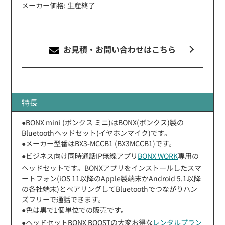
メーカー価格: 生産終了
お見積・お問い合わせ
はこちら
特長
●BONX mini (ボンクス ミニ)はBONX(ボンクス)製の
Bluetoothヘッドセット(イヤホンマイク)です。
●メーカー型番はBX3-MCCB1 (BX3MCCB1)です。
●ビジネス向け同時通話IP無線アプリ
BONX WORK
専用の
ヘッドセットです。BONXアプリをインストールしたスマ
ートフォン(iOS 11以降のApple製端末かAndroid 5.1以降
の各社端末)とペアリングしてBluetoothでつながりハン
ズフリーで通話できます。
●色は黒で1個単位での販売です。
●ヘッドセットBONX BOOSTの大変お得な
レンタルプラン