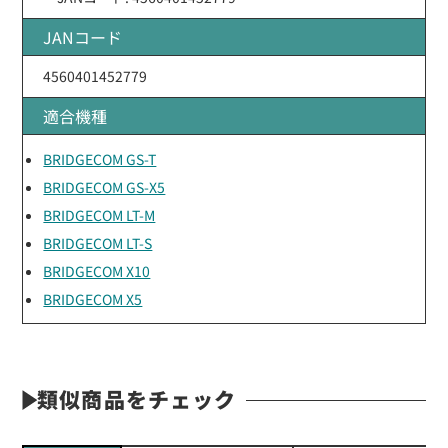
JANコード
4560401452779
適合機種
BRIDGECOM GS-T
BRIDGECOM GS-X5
BRIDGECOM LT-M
BRIDGECOM LT-S
BRIDGECOM X10
BRIDGECOM X5
類似商品をチェック