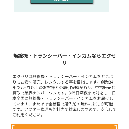
同時通話人数を選ぶ
販売
/
レンタル
/
リース
新品
/
中古
生産終了品を含む
無線機・トランシーバー・インカムならエクセ
リ
フリーワード入力(製品名等)
エクセリは無線機・トランシーバー・インカムをどこよ
りもお安く販売、レンタルする事を目指します。創業34
年で7万社以上のお客様との取引実績があり、中古販売と
選択条件をリセット
買取で業界ナンバーワンです。365日深夜まで対応し、日
本全国に無線機・トランシーバー・インカムをお届けし
ています。またほぼ全機種で購入前の無料お試しが可能
です。アフター修理も弊社内で対応しますので、安心して
ご利用ください。