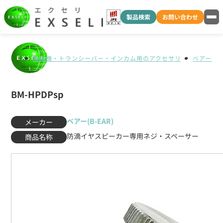
製品検索
お問い合わせ
無線機・トランシーバー・インカム用のアクセサリ
ベアー(B-
BM-HPDPsp
ベアー(B-EAR)
メーカー
防滴イヤスピーカー専用ネジ・スペーサー
商品名称