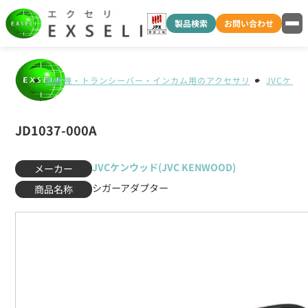
製品検索
お問い合わせ
無線機・トランシーバー・インカム用のアクセサリ
JVCケンウ
JD1037-000A
JVCケンウッド(JVC KENWOOD)
メーカー
シガーアダプター
商品名称