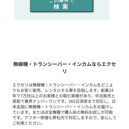
この条件で
検索
同時通話人数を選ぶ
販売
/
レンタル
/
リース
新品
/
中古
生産終了品を含む
無線機・トランシーバー・インカムならエクセ
リ
フリーワード入力(製品名等)
エクセリは無線機・トランシーバー・インカムをどこよ
りもお安く販売、レンタルする事を目指します。創業34
年で7万社以上のお客様との取引実績があり、中古販売と
選択条件をリセット
買取で業界ナンバーワンです。365日深夜まで対応し、日
本全国に無線機・トランシーバー・インカムをお届けし
ています。またほぼ全機種で購入前の無料お試しが可能
です。アフター修理も弊社内で対応しますので、安心して
ご利用ください。