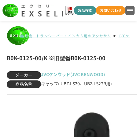
製品検索
お問い合わせ
無線機・トランシーバー・インカム用のアクセサリ
JVCケンウ
B0K-0125-00/K ※旧型番B0K-0125-00
JVCケンウッド(JVC KENWOOD)
メーカー
キャップ( UBZ-LS20、UBZ-LS27R用)
商品名称