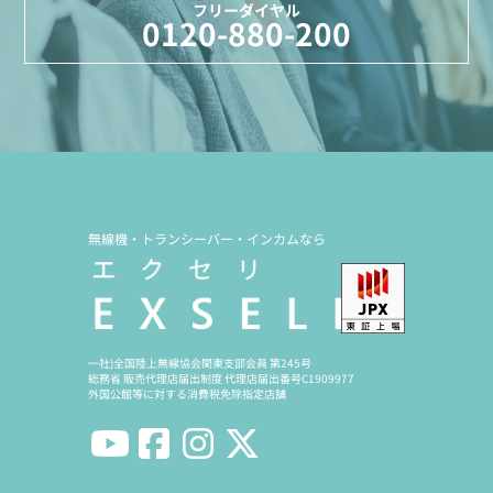
フリーダイヤル
0120-880-200
無線機・トランシーバー・インカムなら
一社)全国陸上無線協会関東支部会員 第245号
総務省 販売代理店届出制度 代理店届出番号C1909977
外国公館等に対する消費税免除指定店舗