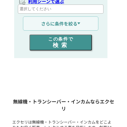
利用シーンで選ぶ
通信距離を選ぶ
さらに条件を絞る
出力を選ぶ
この条件で
検索
同時通話人数を選ぶ
販売
/
レンタル
/
リース
新品
/
中古
生産終了品を含む
無線機・トランシーバー・インカムならエクセ
リ
フリーワード入力(製品名等)
エクセリは無線機・トランシーバー・インカムをどこよ