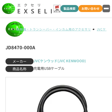
製品検索
お問い合わせ
無線機・トランシーバー・インカム用のアクセサリ
JVCケンウ
JD8470-000A
JVCケンウッド(JVC KENWOOD)
メーカー
充電用USBケーブル
商品名称