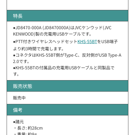
特長
●JD8470-000A (JD8470000A)はJVCケンウッド(JVC
KENWOOD)製の充電用USBケーブルです。
●PTT付きワイヤレスヘッドセット
KHS-55BT
をUSB端子
より約3時間で充電します。
●コネクタはKHS-55BT側がType-C、反対側がUSB Type-A
2.0です。
●KHS-55BTの付属品の充電用USBケーブルと同製品で
す。
販売状態
販売中
備考
●諸元
・長さ: 約28cm
・重量: 約8g