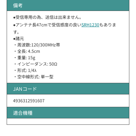
備考
●受信専用の為、送信は出来ません。
●アンテナ長47cmで受信感度の良い
SRH1230
もありま
す。
●諸元
・周波数:120/300MHz帯
・全長: 4.5cm
・重量: 15g
・インピーダンス: 50Ω
・形式: 1/4λ
・空中線形式: 単一型
JANコード
4936312591607
適合機種