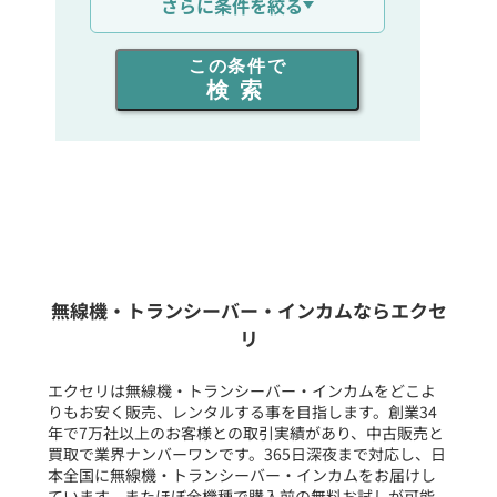
さらに条件を絞る
出力を選ぶ
この条件で
検索
同時通話人数を選ぶ
販売
/
レンタル
/
リース
新品
/
中古
生産終了品を含む
無線機・トランシーバー・インカムならエクセ
リ
フリーワード入力(製品名等)
エクセリは無線機・トランシーバー・インカムをどこよ
りもお安く販売、レンタルする事を目指します。創業34
年で7万社以上のお客様との取引実績があり、中古販売と
選択条件をリセット
買取で業界ナンバーワンです。365日深夜まで対応し、日
本全国に無線機・トランシーバー・インカムをお届けし
ています。またほぼ全機種で購入前の無料お試しが可能