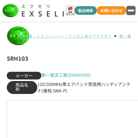
製品検索
お問い合わせ
無線機・トランシーバー・インカム用のアクセサリ
第一電波工業
SRH103
第一電波工業(DIAMOND)
メーカー
120/300MHz帯エアバンド受信用ハンディアンテ
商品名
称
ナ(接栓:SMA-P)