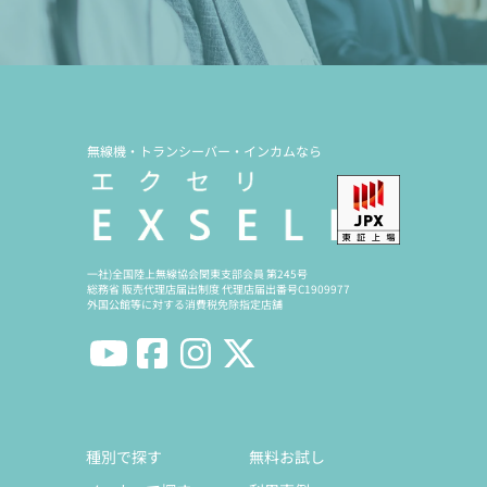
無線機・トランシーバー・インカムなら
一社)全国陸上無線協会関東支部会員 第245号
総務省 販売代理店届出制度 代理店届出番号C1909977
外国公館等に対する消費税免除指定店舗
種別で探す
無料お試し